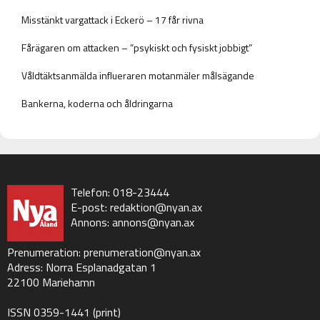
Misstänkt vargattack i Eckerö – 17 får rivna
Fårägaren om attacken – ”psykiskt och fysiskt jobbigt”
Våldtäktsanmälda influeraren motanmäler målsägande
Bankerna, koderna och åldringarna
Telefon: 018-23444
E-post:
redaktion@nyan.ax
Annons:
annons@nyan.ax
Prenumeration:
prenumeration@nyan.ax
Adress: Norra Esplanadgatan 1
22100 Mariehamn
ISSN 0359-1441 (print)