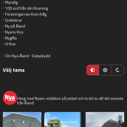
Myndig
100 ord från din förening
Föreningarnas Kom ihåg
Gratulerar
Ny på Åland
Nyans Ros
Nygifta
Vi firar
Om Nya Åland
Dataskydd
Välj tema
nyaaland
Häng med Nyans redaktion på jobbet och ta del av allt det senaste
från Åland!