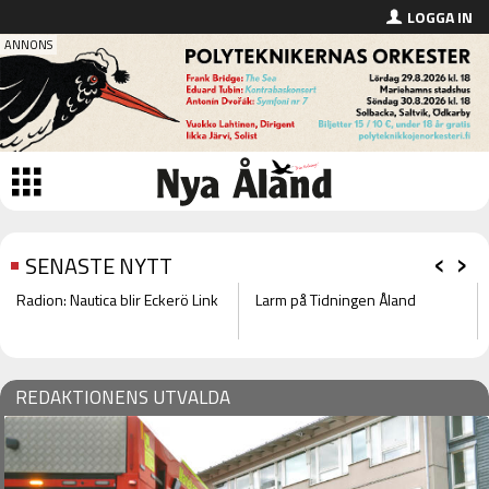
LOGGA IN
‹
›
SENASTE NYTT
Radion: Nautica blir Eckerö Link
Larm på Tidningen Åland
– ANNONS –
REDAKTIONENS UTVALDA