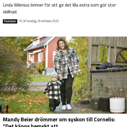
Linda Wilenius brinner för att ge det lilla extra som gör stor
skillnad.
10:30 torsdag, 30 oktober, 2025
Familjen
Mandy Beier drömmer om syskon till Cornelis:
”Det känns hemskt att...