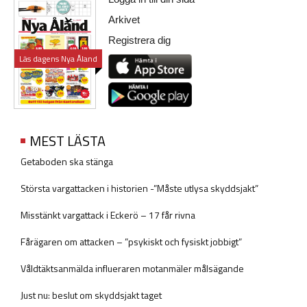
Arkivet
Registrera dig
Läs dagens Nya Åland
MEST LÄSTA
Getaboden ska stänga
Största vargattacken i historien -”Måste utlysa skyddsjakt”
Misstänkt vargattack i Eckerö – 17 får rivna
Fårägaren om attacken – ”psykiskt och fysiskt jobbigt”
Våldtäktsanmälda influeraren motanmäler målsägande
Just nu: beslut om skyddsjakt taget