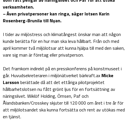
verksamheten.
– Även privatpersoner kan ringa, säger lotsen Karin
Rosenberg-Brunila till Nyan.
I tider av miljöstress och klimatångest önskar man att någon
kunde berätta för en hur man ska leva hållbart. Från och med
april kommer två miljölotsar att kunna hjälpa till med den saken,
vare sig man är företag eller privatperson.
Det framkom indirekt på en presskonferens på konstmuseet i
går. Huvudsekreteraren i miljönätverket bärkraft.ax
Micke
Larsson
berättade då att det ettåriga pilotprojektet
hållbarhetslotsen nu fått grönt ljus för en fortsättning av
näringslivet. Wiklöf Holding, Ömsen, Paf och
Ålandsbanken/Crosskey skjuter till 120 000 om året i tre år för
att miljölotsandet ska kunna fortsätta och rent av utökas med
en tjänst.