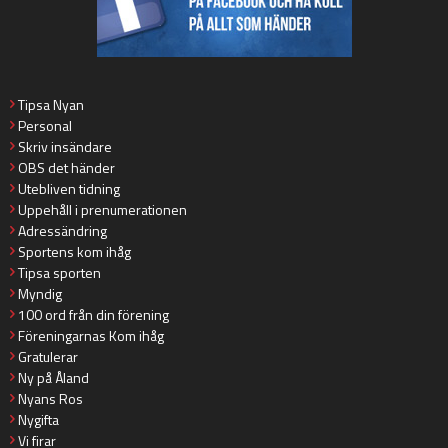
Tipsa Nyan
Personal
Skriv insändare
OBS det händer
Utebliven tidning
Uppehåll i prenumerationen
Adressändring
Sportens kom ihåg
Tipsa sporten
Myndig
100 ord från din förening
Föreningarnas Kom ihåg
Gratulerar
Ny på Åland
Nyans Ros
Nygifta
Vi firar