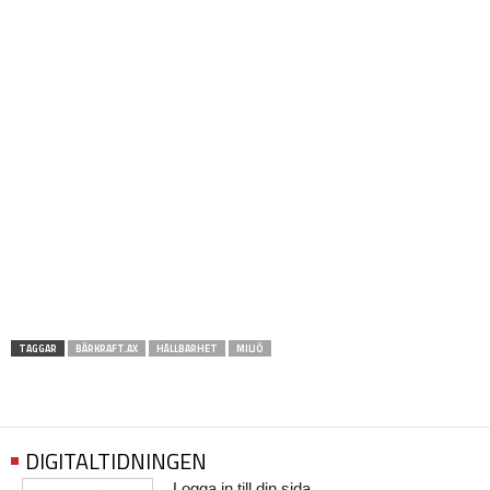
TAGGAR
BÄRKRAFT.AX
HÅLLBARHET
MILJÖ
DIGITALTIDNINGEN
Logga in till din sida