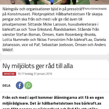
Näringsliv och organisationer bjöd in på pressträff
FOTO: STEFAN ÖHBERG
på Konstmuseet. Pilotprojektet Hållbarhetslotsen får skarpa
pengar och ska från och med i vår ge råd även till
privatpersoner. Sittande Micke Larsson, huvudsekreterare i
bärkraft.ax och Tove Erikslund, Ålandsbanken. Stående från
vänster Stefan Boman, Ömsen, Karin Rosenberg-Brunila,
Lotta Nummelin och Niclas Forsström från bärkraft.ax, Daniela
Johansson, vice vd Paf, Sebastian Joelsson, Ömsen och Anders
Wiklöf.
Ny miljölots ger råd till alla
10:17 torsdag, 31 januari, 2019
NYHETER
DELA
Från och med i april kommer ålänningarna att få en egen
miljörådgivare. Det är hållbarhetslotsen hos bärkraft.ax
som fått pengar av näringslivet och Paf för att utöka