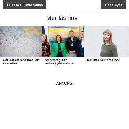
Tillbaka till startsidan
Tipsa Nyan
Mer läsning
Går det att resa med lätt
Ny strategi för
Rör inte min brödrost
samvete?
naturskydd antagen