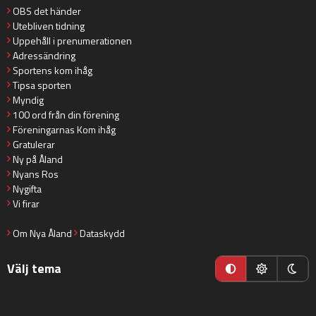
OBS det händer
Utebliven tidning
Uppehåll i prenumerationen
Adressändring
Sportens kom ihåg
Tipsa sporten
Myndig
100 ord från din förening
Föreningarnas Kom ihåg
Gratulerar
Ny på Åland
Nyans Ros
Nygifta
Vi firar
Om Nya Åland
Dataskydd
Välj tema