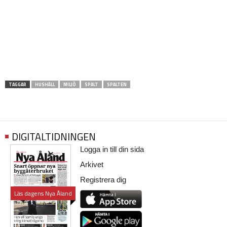
TAGGAR
HUSHÅLL
MILJÖ
SPALT
SPALTEN
DIGITALTIDNINGEN
Logga in till din sida
Arkivet
Registrera dig
Läs dagens Nya Åland