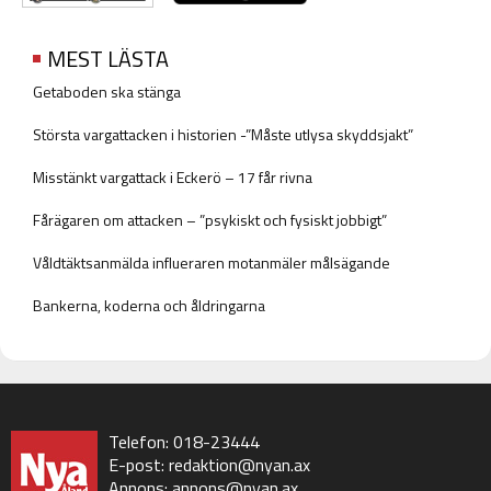
MEST LÄSTA
Getaboden ska stänga
Största vargattacken i historien -”Måste utlysa skyddsjakt”
Misstänkt vargattack i Eckerö – 17 får rivna
Fårägaren om attacken – ”psykiskt och fysiskt jobbigt”
Våldtäktsanmälda influeraren motanmäler målsägande
Bankerna, koderna och åldringarna
Telefon: 018-23444
E-post:
redaktion@nyan.ax
Annons:
annons@nyan.ax