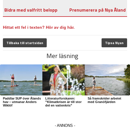
Bidra med valfritt belopp
Prenumerera på Nya Åland
Hittat ett fel i texten? Hör av dig här.
Tillbaka till startsidan
Tipsa Nyan
Mer läsning
Paddlar SUP över Ålands
Litteraturforskaren:
Så framskrider arbetet
hav – utmanar Anders
”Klimatkrisen är till stor
med Granöfjärden
Wiklöf
del en vattenkris”