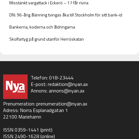
Misstänkt vargattack i Eckerö – 17 får rivna
DN: 96-årig ålänning tvingas åka till Stockholm för sitt bank-id
Bankerna, koderna och åldringarna
Skolfartyg på grund utanför Herröskatan
Telefon: 018-23444
E-post:
redaktion@nyan.ax
Annons:
annons@nyan.ax
Prenumeration:
prenumeration@nyan.ax
Adress: Norra Esplanadgatan 1
22100 Mariehamn
ISSN 0359-1441 (print)
ISSN 2490-1628 (online)