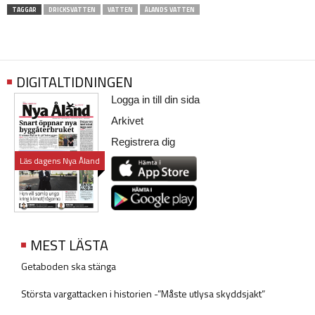
TAGGAR
DRICKSVATTEN
VATTEN
ÅLANDS VATTEN
DIGITALTIDNINGEN
Logga in till din sida
Arkivet
Registrera dig
Läs dagens Nya Åland
MEST LÄSTA
Getaboden ska stänga
Största vargattacken i historien -”Måste utlysa skyddsjakt”