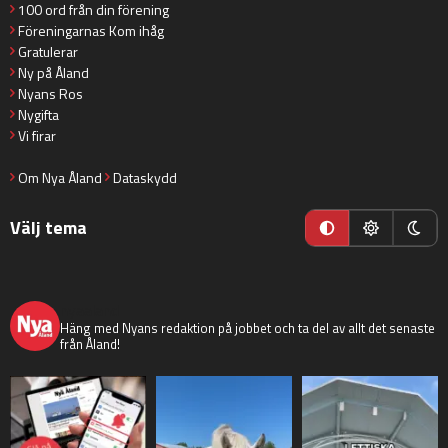
100 ord från din förening
Föreningarnas Kom ihåg
Gratulerar
Ny på Åland
Nyans Ros
Nygifta
Vi firar
Om Nya Åland
Dataskydd
Välj tema
nyaaland
Häng med Nyans redaktion på jobbet och ta del av allt det senaste
från Åland!