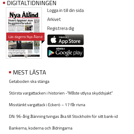
DIGITALTIDNINGEN
Logga in till din sida
Arkivet
Registrera dig
Läs dagens Nya Åland
MEST LÄSTA
Getaboden ska stänga
Största vargattacken i historien -”Måste utlysa skyddsjakt”
Misstänkt vargattack i Eckerö – 17 får rivna
DN: 96-årig ålänning tvingas åka till Stockholm för sitt bank-id
Bankerna, koderna och åldringarna