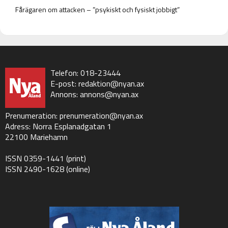
Fårägaren om attacken – ”psykiskt och fysiskt jobbigt”
Telefon: 018-23444
E-post:
redaktion@nyan.ax
Annons:
annons@nyan.ax
Prenumeration:
prenumeration@nyan.ax
Adress: Norra Esplanadgatan 1
22100 Mariehamn
ISSN 0359-1441 (print)
ISSN 2490-1628 (online)