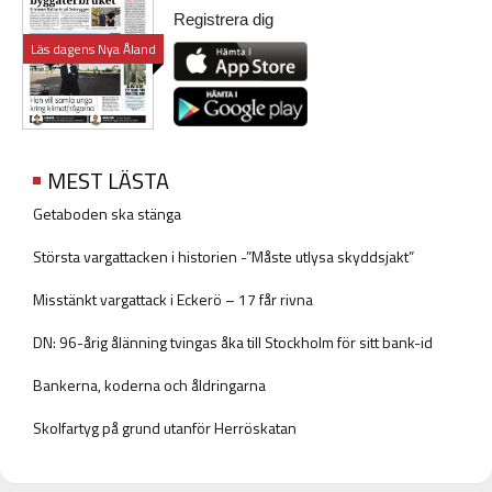
Registrera dig
Läs dagens Nya Åland
MEST LÄSTA
Getaboden ska stänga
Största vargattacken i historien -”Måste utlysa skyddsjakt”
Misstänkt vargattack i Eckerö – 17 får rivna
DN: 96-årig ålänning tvingas åka till Stockholm för sitt bank-id
Bankerna, koderna och åldringarna
Skolfartyg på grund utanför Herröskatan