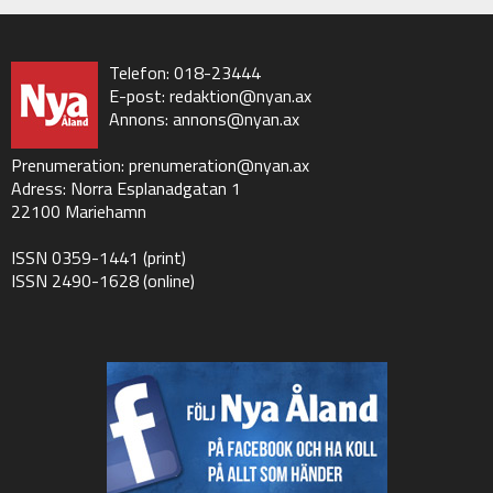
Telefon: 018-23444
E-post:
redaktion@nyan.ax
Annons:
annons@nyan.ax
Prenumeration:
prenumeration@nyan.ax
Adress: Norra Esplanadgatan 1
22100 Mariehamn
ISSN 0359-1441 (print)
ISSN 2490-1628 (online)