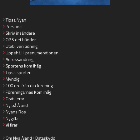
Tipsa Nyan
Personal
Skriv insändare
OBS det händer
Utebliven tidning
Uppehåll i prenumerationen
Adressändring
Sportens kom ihåg
Tipsa sporten
Myndig
100 ord från din förening
Föreningarnas Kom ihåg
Gratulerar
Ny på Åland
Nyans Ros
Nygifta
Vi firar
Om Nya Åland
Dataskydd