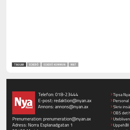
TAGGAR
ECKERÖ
ECKERÖ KOMMUN
MAT
Telefon: 018-23444
Tipsa Ny
E-post:
redaktion@nyan.ax
Personal
Annons:
annons@nyan.ax
Skriv ins
OBS det 
Prenumeration:
prenumeration@nyan.ax
Utebliven
Adress: Norra Esplanadgatan 1
Uppehåll 