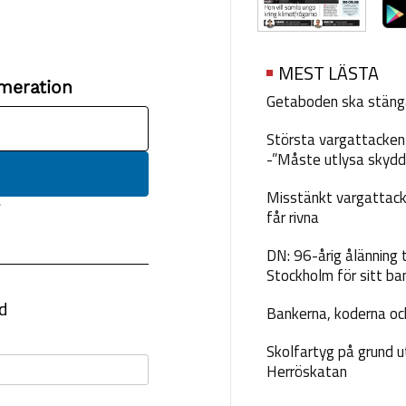
MEST LÄSTA
Getaboden ska stäng
Största vargattacken i
-”Måste utlysa skydd
Misstänkt vargattack
får rivna
DN: 96-årig ålänning t
Stockholm för sitt ba
Bankerna, koderna och
Skolfartyg på grund u
Herröskatan