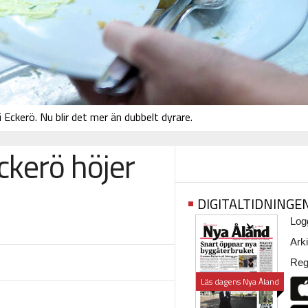
Eckerö. Nu blir det mer än dubbelt dyrare.
Eckerö höjer
DIGITALTIDNINGE
Logg
Arki
Regi
Läs dagens Nya Åland