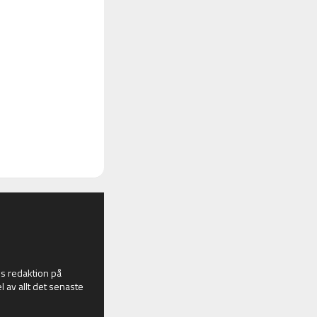
 redaktion på
l av allt det senaste