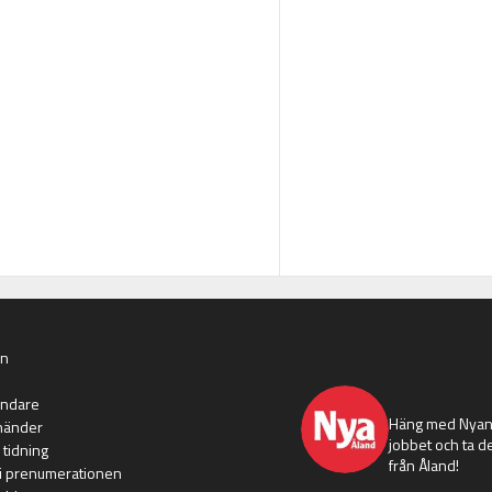
an
nyaaland
ändare
Häng med Nyans
händer
jobbet och ta de
 tidning
från Åland!
i prenumerationen