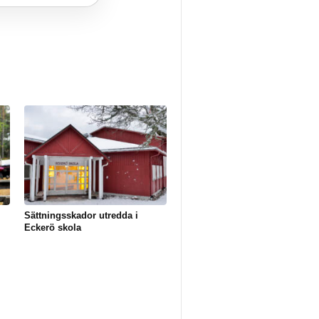
Sättningsskador utredda i
Eckerö skola