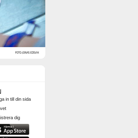
FOTO: JONAS EDSVIK
N
a in till din sida
vet
strera dig