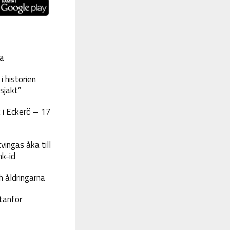
a
 historien
sjakt”
 i Eckerö – 17
vingas åka till
nk-id
 åldringarna
tanför