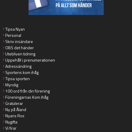
Tipsa Nyan
Personal
Skriv insändare
OBS det händer
Utebliven tidning
Uppehåll i prenumerationen
Adressändring
Sportens kom ihåg
Tipsa sporten
Myndig
100 ord från din förening
Föreningarnas Kom ihåg
Gratulerar
Ny på Åland
Nyans Ros
Nygifta
Vi firar