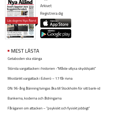
Arkivet
Registrera dig
Läs dagens Nya Åland
MEST LÄSTA
Getaboden ska stänga
Största vargattacken i historien -”Måste utlysa skyddsjakt”
Misstänkt vargattack i Eckerö – 17 får rivna
DN: 96-årig ålänning tvingas åka till Stockholm för sitt bank-id
Bankerna, koderna och åldringarna
Fårägaren om attacken – ”psykiskt och fysiskt jobbigt”