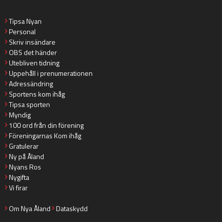
Tipsa Nyan
Personal
Skriv insändare
OBS det händer
Utebliven tidning
Uppehåll i prenumerationen
Adressändring
Sportens kom ihåg
Tipsa sporten
Myndig
100 ord från din förening
Föreningarnas Kom ihåg
Gratulerar
Ny på Åland
Nyans Ros
Nygifta
Vi firar
Om Nya Åland
Dataskydd