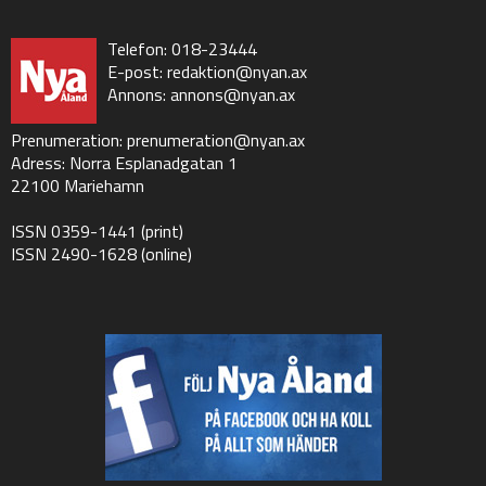
Telefon: 018-23444
E-post:
redaktion@nyan.ax
Annons:
annons@nyan.ax
Prenumeration:
prenumeration@nyan.ax
Adress: Norra Esplanadgatan 1
22100 Mariehamn
ISSN 0359-1441 (print)
ISSN 2490-1628 (online)