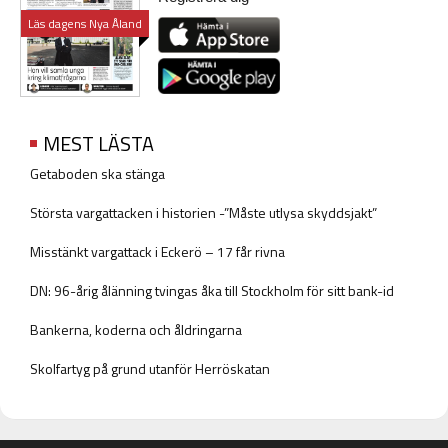
Läs dagens Nya Åland
MEST LÄSTA
Getaboden ska stänga
Största vargattacken i historien -”Måste utlysa skyddsjakt”
Misstänkt vargattack i Eckerö – 17 får rivna
DN: 96-årig ålänning tvingas åka till Stockholm för sitt bank-id
Bankerna, koderna och åldringarna
Skolfartyg på grund utanför Herröskatan