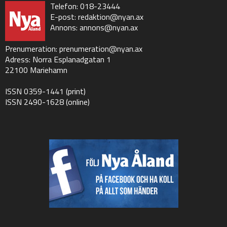
Telefon: 018-23444
E-post:
redaktion@nyan.ax
Annons:
annons@nyan.ax
Prenumeration:
prenumeration@nyan.ax
Adress: Norra Esplanadgatan 1
22100 Mariehamn
ISSN 0359-1441 (print)
ISSN 2490-1628 (online)