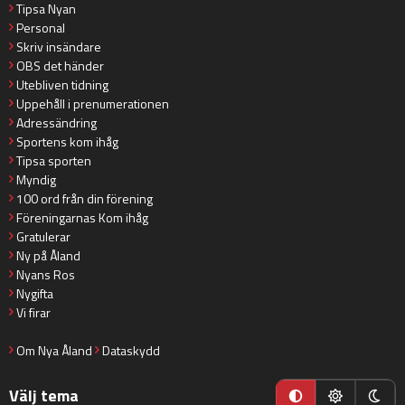
Tipsa Nyan
Personal
Skriv insändare
OBS det händer
Utebliven tidning
Uppehåll i prenumerationen
Adressändring
Sportens kom ihåg
Tipsa sporten
Myndig
100 ord från din förening
Föreningarnas Kom ihåg
Gratulerar
Ny på Åland
Nyans Ros
Nygifta
Vi firar
Om Nya Åland
Dataskydd
Välj tema