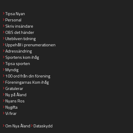
Tipsa Nyan
Personal
Skriv insändare
OBS det händer
Utebliven tidning
Uppehåll i prenumerationen
Adressändring
Sportens kom ihåg
Tipsa sporten
Myndig
100 ord från din förening
Föreningarnas Kom ihåg
Gratulerar
Ny på Åland
Nyans Ros
Nygifta
Vi firar
Om Nya Åland
Dataskydd