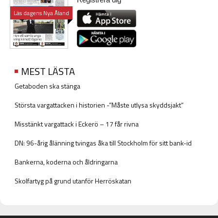
Läs dagens Nya Åland
MEST LÄSTA
Getaboden ska stänga
Största vargattacken i historien -”Måste utlysa skyddsjakt”
Misstänkt vargattack i Eckerö – 17 får rivna
DN: 96-årig ålänning tvingas åka till Stockholm för sitt bank-id
Bankerna, koderna och åldringarna
Skolfartyg på grund utanför Herröskatan