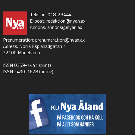
Telefon: 018-23444
E-post:
redaktion@nyan.ax
Annons:
annons@nyan.ax
Prenumeration:
prenumeration@nyan.ax
Adress: Norra Esplanadgatan 1
22100 Mariehamn
ISSN 0359-1441 (print)
ISSN 2490-1628 (online)