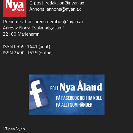
E-post:
redaktion@nyan.ax
Annons:
annons@nyan.ax
Prenumeration:
prenumeration@nyan.ax
Adress: Norra Esplanadgatan 1
22100 Mariehamn
ISSN 0359-1441 (print)
ISSN 2490-1628 (online)
Tipsa Nyan