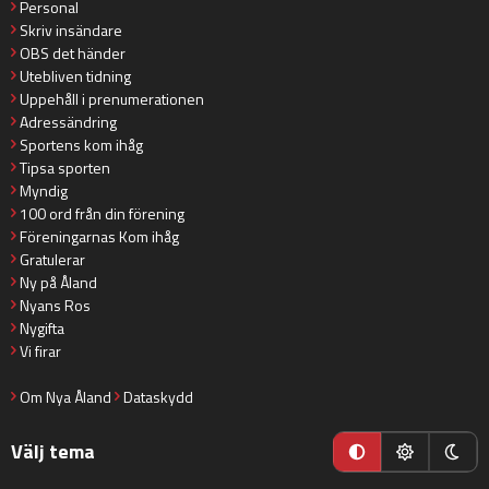
Personal
Skriv insändare
OBS det händer
Utebliven tidning
Uppehåll i prenumerationen
Adressändring
Sportens kom ihåg
Tipsa sporten
Myndig
100 ord från din förening
Föreningarnas Kom ihåg
Gratulerar
Ny på Åland
Nyans Ros
Nygifta
Vi firar
Om Nya Åland
Dataskydd
Välj tema