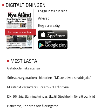
DIGITALTIDNINGEN
Logga in till din sida
Arkivet
Registrera dig
Läs dagens Nya Åland
MEST LÄSTA
Getaboden ska stänga
Största vargattacken i historien -”Måste utlysa skyddsjakt”
Misstänkt vargattack i Eckerö – 17 får rivna
DN: 96-årig ålänning tvingas åka till Stockholm för sitt bank-id
Bankerna, koderna och åldringarna