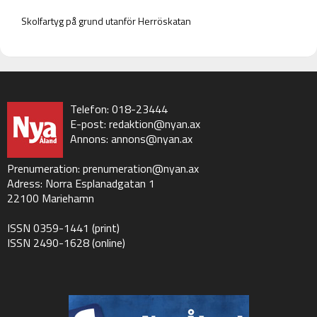
Skolfartyg på grund utanför Herröskatan
Telefon: 018-23444
E-post:
redaktion@nyan.ax
Annons:
annons@nyan.ax
Prenumeration:
prenumeration@nyan.ax
Adress: Norra Esplanadgatan 1
22100 Mariehamn
ISSN 0359-1441 (print)
ISSN 2490-1628 (online)