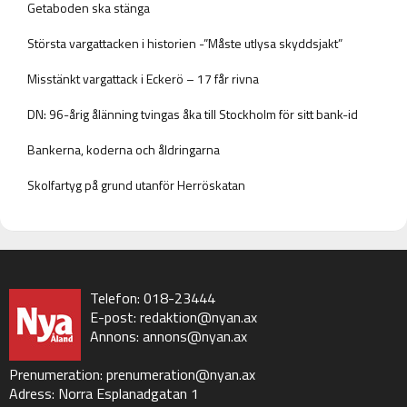
Getaboden ska stänga
Största vargattacken i historien -”Måste utlysa skyddsjakt”
Misstänkt vargattack i Eckerö – 17 får rivna
DN: 96-årig ålänning tvingas åka till Stockholm för sitt bank-id
Bankerna, koderna och åldringarna
Skolfartyg på grund utanför Herröskatan
Telefon: 018-23444
E-post:
redaktion@nyan.ax
Annons:
annons@nyan.ax
Prenumeration:
prenumeration@nyan.ax
Adress: Norra Esplanadgatan 1