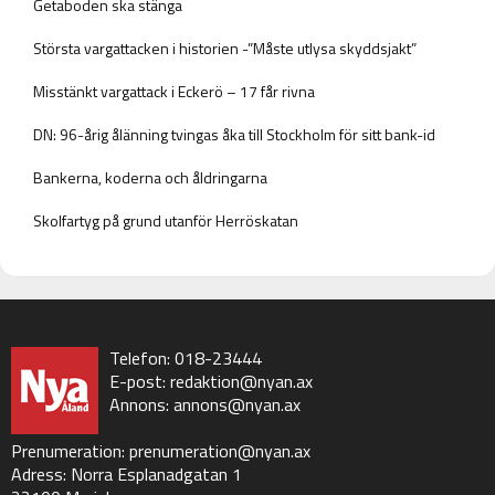
Getaboden ska stänga
Största vargattacken i historien -”Måste utlysa skyddsjakt”
Misstänkt vargattack i Eckerö – 17 får rivna
DN: 96-årig ålänning tvingas åka till Stockholm för sitt bank-id
Bankerna, koderna och åldringarna
Skolfartyg på grund utanför Herröskatan
Telefon: 018-23444
E-post:
redaktion@nyan.ax
Annons:
annons@nyan.ax
Prenumeration:
prenumeration@nyan.ax
Adress: Norra Esplanadgatan 1