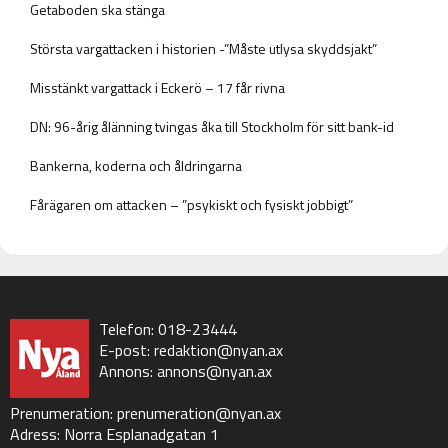
Getaboden ska stänga
Största vargattacken i historien -”Måste utlysa skyddsjakt”
Misstänkt vargattack i Eckerö – 17 får rivna
DN: 96-årig ålänning tvingas åka till Stockholm för sitt bank-id
Bankerna, koderna och åldringarna
Fårägaren om attacken – ”psykiskt och fysiskt jobbigt”
Telefon: 018-23444
E-post:
redaktion@nyan.ax
Annons:
annons@nyan.ax
Prenumeration:
prenumeration@nyan.ax
Adress: Norra Esplanadgatan 1