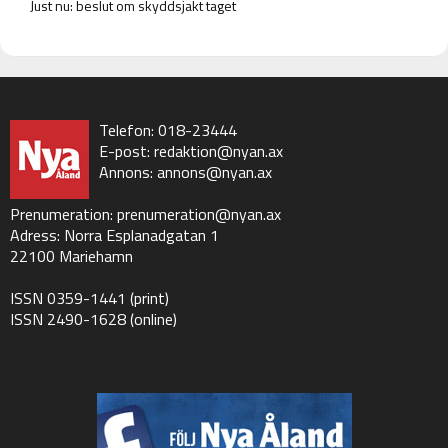
Just nu: beslut om skyddsjakt taget
Telefon: 018-23444
E-post:
redaktion@nyan.ax
Annons:
annons@nyan.ax
Prenumeration:
prenumeration@nyan.ax
Adress: Norra Esplanadgatan 1
22100 Mariehamn
ISSN 0359-1441 (print)
ISSN 2490-1628 (online)