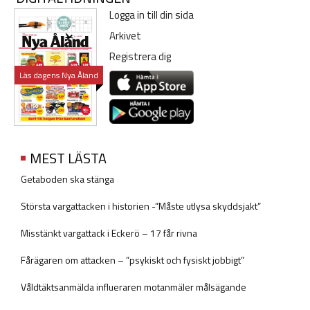
Logga in till din sida
Arkivet
Registrera dig
Läs dagens Nya Åland
MEST LÄSTA
Getaboden ska stänga
Största vargattacken i historien -”Måste utlysa skyddsjakt”
Misstänkt vargattack i Eckerö – 17 får rivna
Fårägaren om attacken – ”psykiskt och fysiskt jobbigt”
Våldtäktsanmälda influeraren motanmäler målsägande