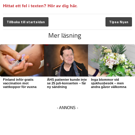
Hittat ett fel i texten? Hör av dig här.
Tillbaka till startsidan
Tipsa Nyan
Mer läsning
Finland inför gratis
ÅHS patienter kunde inte
Inga blommor vid
vaccination mot
se 25 juli-konserten – får
sjukhusbesök – men
vattkoppor för vuxna
ny sändning
andra gåvor välkomna