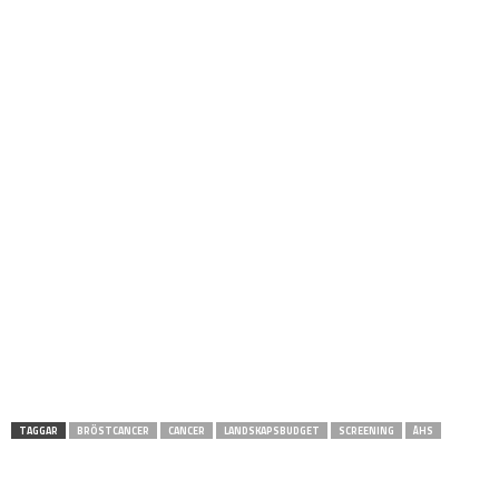
TAGGAR
BRÖSTCANCER
CANCER
LANDSKAPSBUDGET
SCREENING
ÅHS