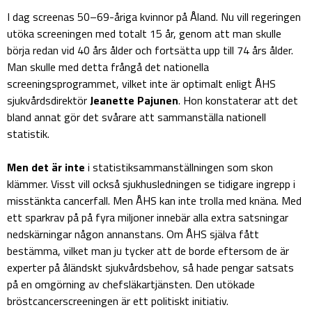
I dag screenas 50–69-åriga kvinnor på Åland. Nu vill regeringen
utöka screeningen med totalt 15 år, genom att man skulle
börja redan vid 40 års ålder och fortsätta upp till 74 års ålder.
Man skulle med detta frångå det nationella
screeningsprogrammet, vilket inte är optimalt enligt ÅHS
sjukvårdsdirektör
Jeanette Pajunen
. Hon konstaterar att det
bland annat gör det svårare att sammanställa nationell
statistik.
Men det är inte
i statistiksammanställningen som skon
klämmer. Visst vill också sjukhusledningen se tidigare ingrepp i
misstänkta cancerfall. Men ÅHS kan inte trolla med knäna. Med
ett sparkrav på på fyra miljoner innebär alla extra satsningar
nedskärningar någon annanstans. Om ÅHS själva fått
bestämma, vilket man ju tycker att de borde eftersom de är
experter på åländskt sjukvårdsbehov, så hade pengar satsats
på en omgörning av chefsläkartjänsten. Den utökade
bröstcancerscreeningen är ett politiskt initiativ.