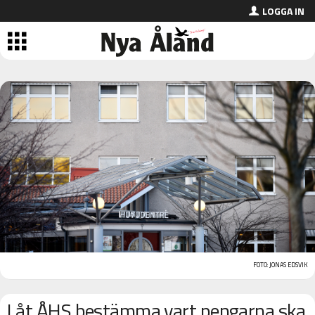
LOGGA IN
FOTO: JONAS EDSVIK
Låt ÅHS bestämma vart pengarna ska