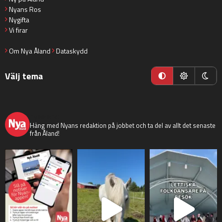
Nyans Ros
Nygifta
Vi firar
Om Nya Åland
Dataskydd
Välj tema
nyaaland
Häng med Nyans redaktion på jobbet och ta del av allt det senaste
från Åland!