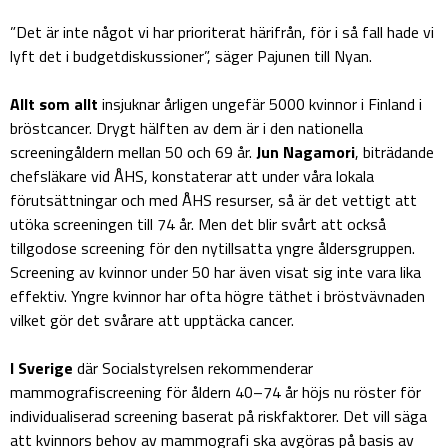
”Det är inte något vi har prioriterat härifrån, för i så fall hade vi
lyft det i budgetdiskussioner”, säger Pajunen till Nyan.
Allt som allt
insjuknar årligen ungefär 5000 kvinnor i Finland i
bröstcancer. Drygt hälften av dem är i den nationella
screeningåldern mellan 50 och 69 år.
Jun Nagamori
, biträdande
chefsläkare vid ÅHS, konstaterar att under våra lokala
förutsättningar och med ÅHS resurser, så är det vettigt att
utöka screeningen till 74 år. Men det blir svårt att också
tillgodose screening för den nytillsatta yngre åldersgruppen.
Screening av kvinnor under 50 har även visat sig inte vara lika
effektiv. Yngre kvinnor har ofta högre täthet i bröstvävnaden
vilket gör det svårare att upptäcka cancer.
I Sverige
där Socialstyrelsen rekommenderar
mammografiscreening för åldern 40–74 år höjs nu röster för
individualiserad screening baserat på riskfaktorer. Det vill säga
att kvinnors behov av mammografi ska avgöras på basis av