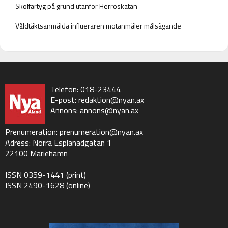
Skolfartyg på grund utanför Herröskatan
Våldtäktsanmälda influeraren motanmäler målsägande
Telefon: 018-23444
E-post:
redaktion@nyan.ax
Annons:
annons@nyan.ax
Prenumeration:
prenumeration@nyan.ax
Adress: Norra Esplanadgatan 1
22100 Mariehamn
ISSN 0359-1441 (print)
ISSN 2490-1628 (online)