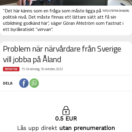
”Det här känns som en fråga som måste ligga på
FOTO: STEFAN ÖHBERG
politisk nivå. Det måste finnas ett lättare sätt att få sin
utbildning godkänd här”, säger Göran Ahlström som fastnat i
ett byråkratiskt ”virrvarr”.
Problem när närvårdare från Sverige
vill jobba på Åland
15:34 söndag, 16 oktober, 2022
NYHETER
DELA