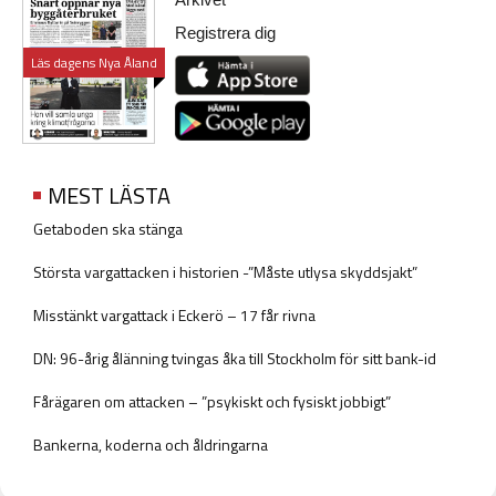
Registrera dig
Läs dagens Nya Åland
MEST LÄSTA
Getaboden ska stänga
Största vargattacken i historien -”Måste utlysa skyddsjakt”
Misstänkt vargattack i Eckerö – 17 får rivna
DN: 96-årig ålänning tvingas åka till Stockholm för sitt bank-id
Fårägaren om attacken – ”psykiskt och fysiskt jobbigt”
Bankerna, koderna och åldringarna