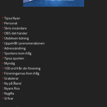
Tipsa Nyan
Personal
Skriv insändare
OBS det händer
Utebliven tidning
Uppehåll i prenumerationen
Adressändring
Sportens kom ihåg
Tipsa sporten
Myndig
100 ord från din förening
Föreningarnas Kom ihåg
Gratulerar
Ny på Åland
Nyans Ros
Nygifta
Vi firar