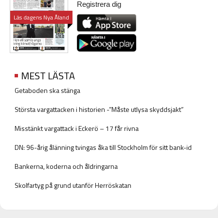
Registrera dig
Läs dagens Nya Åland
MEST LÄSTA
Getaboden ska stänga
Största vargattacken i historien -”Måste utlysa skyddsjakt”
Misstänkt vargattack i Eckerö – 17 får rivna
DN: 96-årig ålänning tvingas åka till Stockholm för sitt bank-id
Bankerna, koderna och åldringarna
Skolfartyg på grund utanför Herröskatan