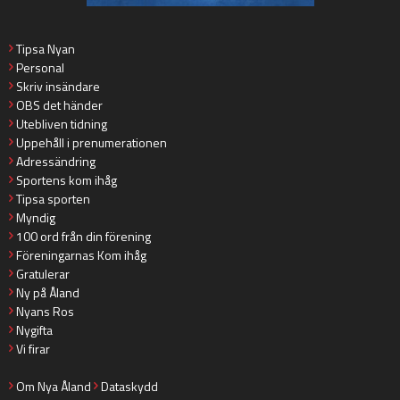
Tipsa Nyan
Personal
Skriv insändare
OBS det händer
Utebliven tidning
Uppehåll i prenumerationen
Adressändring
Sportens kom ihåg
Tipsa sporten
Myndig
100 ord från din förening
Föreningarnas Kom ihåg
Gratulerar
Ny på Åland
Nyans Ros
Nygifta
Vi firar
Om Nya Åland
Dataskydd