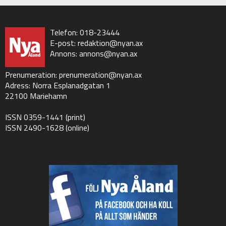
Telefon: 018-23444
E-post:
redaktion@nyan.ax
Annons:
annons@nyan.ax
Prenumeration:
prenumeration@nyan.ax
Adress: Norra Esplanadgatan 1
22100 Mariehamn
ISSN 0359-1441 (print)
ISSN 2490-1628 (online)