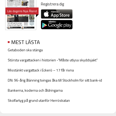
Registrera dig
Läs dagens Nya Åland
MEST LÄSTA
Getaboden ska stänga
Största vargattacken i historien -”Måste utlysa skyddsjakt”
Misstänkt vargattack i Eckerö – 17 får rivna
DN: 96-årig ålänning tvingas åka till Stockholm för sitt bank-id
Bankerna, koderna och åldringarna
Skolfartyg på grund utanför Herröskatan