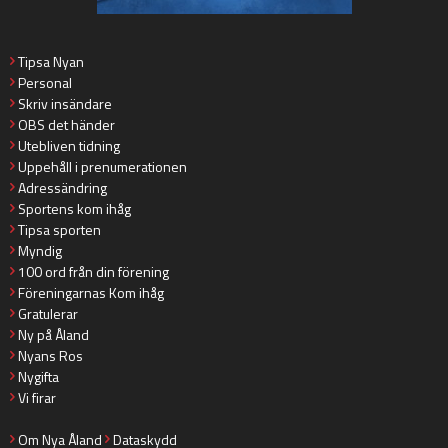
Tipsa Nyan
Personal
Skriv insändare
OBS det händer
Utebliven tidning
Uppehåll i prenumerationen
Adressändring
Sportens kom ihåg
Tipsa sporten
Myndig
100 ord från din förening
Föreningarnas Kom ihåg
Gratulerar
Ny på Åland
Nyans Ros
Nygifta
Vi firar
Om Nya Åland
Dataskydd