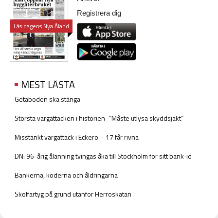
Registrera dig
Läs dagens Nya Åland
MEST LÄSTA
Getaboden ska stänga
Största vargattacken i historien -”Måste utlysa skyddsjakt”
Misstänkt vargattack i Eckerö – 17 får rivna
DN: 96-årig ålänning tvingas åka till Stockholm för sitt bank-id
Bankerna, koderna och åldringarna
Skolfartyg på grund utanför Herröskatan