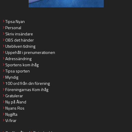
Tipsa Nyan
Personal
Skriv insändare
OBS det händer
Utebliven tidning
Uppehåll i prenumerationen
Adressändring
Sportens kom ihåg
Tipsa sporten
Myndig
100 ord från din förening
Föreningarnas Kom ihåg
Gratulerar
Ny på Åland
Nyans Ros
Nygifta
Vi firar