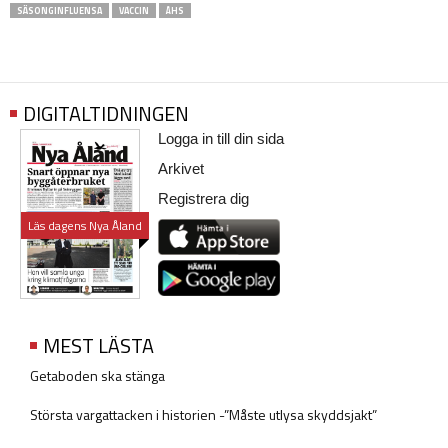
SÄSONGINFLUENSA
VACCIN
ÅHS
DIGITALTIDNINGEN
Logga in till din sida
Arkivet
Registrera dig
Läs dagens Nya Åland
MEST LÄSTA
Getaboden ska stänga
Största vargattacken i historien -”Måste utlysa skyddsjakt”