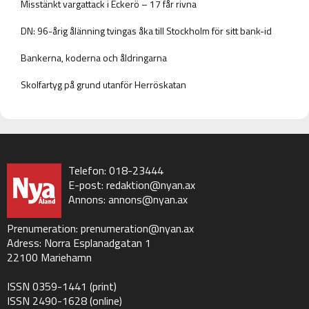
Misstänkt vargattack i Eckerö – 17 får rivna
DN: 96-årig ålänning tvingas åka till Stockholm för sitt bank-id
Bankerna, koderna och åldringarna
Skolfartyg på grund utanför Herröskatan
Telefon: 018-23444
E-post:
redaktion@nyan.ax
Annons:
annons@nyan.ax
Prenumeration:
prenumeration@nyan.ax
Adress: Norra Esplanadgatan 1
22100 Mariehamn
ISSN 0359-1441 (print)
ISSN 2490-1628 (online)