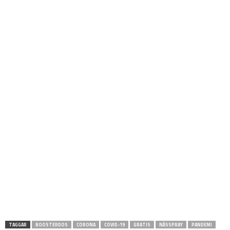
TAGGAR
BOOSTERDOS
CORONA
COVID-19
GRATIS
NÄSSPRAY
PANDEMI