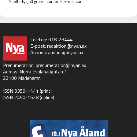
Skolfartyg på grund utanför Herröskatan
Telefon: 018-23444
E-post:
redaktion@nyan.ax
Annons:
annons@nyan.ax
Prenumeration:
prenumeration@nyan.ax
Adress: Norra Esplanadgatan 1
22100 Mariehamn
ISSN 0359-1441 (print)
ISSN 2490-1628 (online)