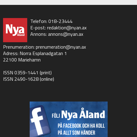
Telefon: 018-23444
E-post:
redaktion@nyan.ax
Annons:
annons@nyan.ax
Prenumeration:
prenumeration@nyan.ax
Adress: Norra Esplanadgatan 1
22100 Mariehamn
ISSN 0359-1441 (print)
ISSN 2490-1628 (online)