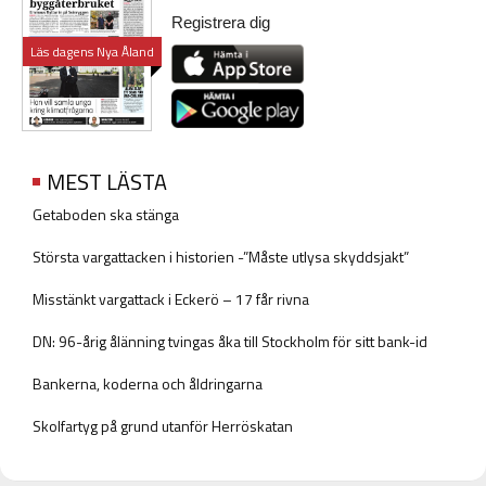
Registrera dig
Läs dagens Nya Åland
MEST LÄSTA
Getaboden ska stänga
Största vargattacken i historien -”Måste utlysa skyddsjakt”
Misstänkt vargattack i Eckerö – 17 får rivna
DN: 96-årig ålänning tvingas åka till Stockholm för sitt bank-id
Bankerna, koderna och åldringarna
Skolfartyg på grund utanför Herröskatan