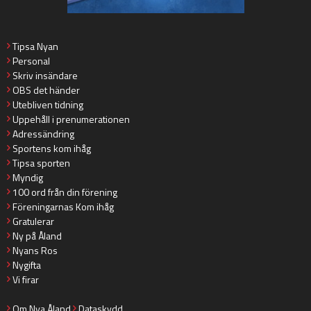
Tipsa Nyan
Personal
Skriv insändare
OBS det händer
Utebliven tidning
Uppehåll i prenumerationen
Adressändring
Sportens kom ihåg
Tipsa sporten
Myndig
100 ord från din förening
Föreningarnas Kom ihåg
Gratulerar
Ny på Åland
Nyans Ros
Nygifta
Vi firar
Om Nya Åland
Dataskydd