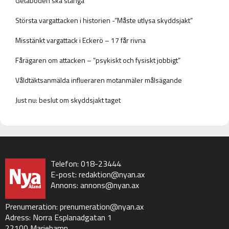
Getaboden ska stänga
Största vargattacken i historien -”Måste utlysa skyddsjakt”
Misstänkt vargattack i Eckerö – 17 får rivna
Fårägaren om attacken – ”psykiskt och fysiskt jobbigt”
Våldtäktsanmälda influeraren motanmäler målsägande
Just nu: beslut om skyddsjakt taget
Telefon: 018-23444
E-post:
redaktion@nyan.ax
Annons:
annons@nyan.ax
Prenumeration:
prenumeration@nyan.ax
Adress: Norra Esplanadgatan 1
22100 Mariehamn