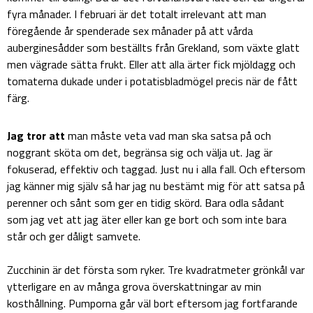
fyra månader. I februari är det totalt irrelevant att man
föregående år spenderade sex månader på att vårda
auberginesådder som beställts från Grekland, som växte glatt
men vägrade sätta frukt. Eller att alla ärter fick mjöldagg och
tomaterna dukade under i potatisbladmögel precis när de fått
färg.
Jag tror att
man måste veta vad man ska satsa på och
noggrant sköta om det, begränsa sig och välja ut. Jag är
fokuserad, effektiv och taggad. Just nu i alla fall. Och eftersom
jag känner mig själv så har jag nu bestämt mig för att satsa på
perenner och sånt som ger en tidig skörd. Bara odla sådant
som jag vet att jag äter eller kan ge bort och som inte bara
står och ger dåligt samvete.
Zucchinin är det första som ryker. Tre kvadratmeter grönkål var
ytterligare en av många grova överskattningar av min
kosthållning. Pumporna går väl bort eftersom jag fortfarande