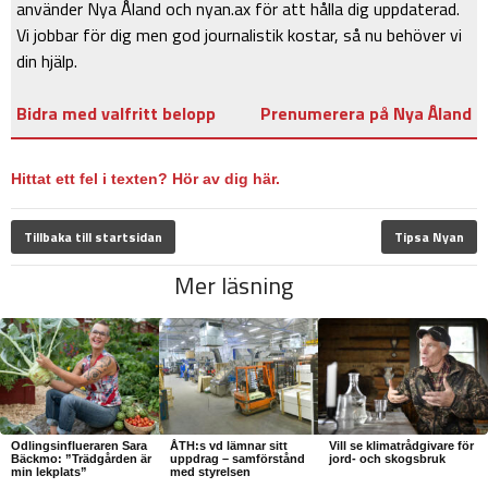
använder Nya Åland och nyan.ax för att hålla dig uppdaterad.
Vi jobbar för dig men god journalistik kostar, så nu behöver vi
din hjälp.
Bidra med valfritt belopp
Prenumerera på Nya Åland
Hittat ett fel i texten? Hör av dig här.
Tillbaka till startsidan
Tipsa Nyan
Mer läsning
Odlingsinflueraren Sara
ÅTH:s vd lämnar sitt
Vill se klimatrådgivare för
Bäckmo: ”Trädgården är
uppdrag – samförstånd
jord- och skogsbruk
min lekplats”
med styrelsen