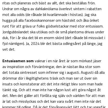
ritas och planeras och bäst av allt, det ska beställas frön.
Undrar om några av dahliaknölarna överlevt vintern i rabatten
mot alla odds (de råkade bli kvarlämnade i höstas). Jag ska
hugga på alla facebookannonser om hästskit och åka öriket
runt för att gräva ur folks gödselstackar med stor entusiasm.
Jordgubbslandet ska utökas och de små plantorna drivas under
duk, för i år ska det bli en enorm skörd (det råkade bli missväxt i
fjol nämligen). Ja, 2024 blir det bästa odlingsåret på länge, jag
vet det.
Entusiasmen som
vaknar i en när året är som mörkast jäser
av inspiration och förväntningar, den är nästan lika stor som
det totala ointresset som infinner sig i augusti. Augusti då alla
drömmar dör i likgiltighetens träsk och man ser ut över sin
insats och konstaterar att det inte riktigt blev som man hade
tänkt sig. Och att man inte har någon lust att göra något åt
det. Men det gäller att förlåta sig själv och världen för att man
är lat och misslyckas och det kan vara svårt men inte när det
kommer till odling. Då är det förvånansvärt lätt och tar ungefär