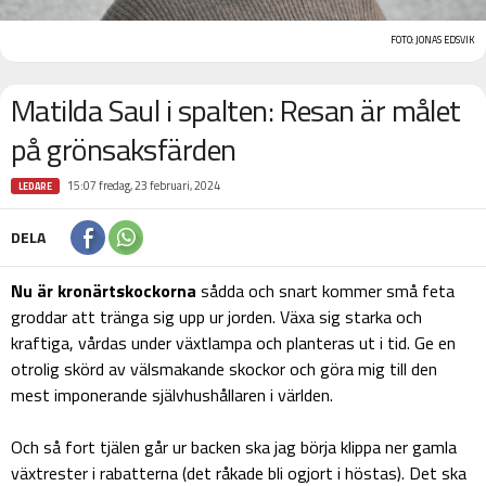
FOTO: JONAS EDSVIK
Matilda Saul i spalten: Resan är målet
på grönsaksfärden
15:07 fredag, 23 februari, 2024
LEDARE
DELA
Nu är kronärtskockorna
sådda och snart kommer små feta
groddar att tränga sig upp ur jorden. Växa sig starka och
kraftiga, vårdas under växtlampa och planteras ut i tid. Ge en
otrolig skörd av välsmakande skockor och göra mig till den
mest imponerande självhushållaren i världen.
Och så fort tjälen går ur backen ska jag börja klippa ner gamla
växtrester i rabatterna (det råkade bli ogjort i höstas). Det ska