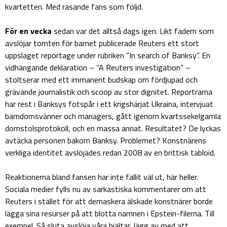
kvartetten. Med rasande fans som följd.
För en vecka
sedan var det alltså dags igen. Likt fadern som
avslöjar tomten för barnet publicerade Reuters ett stort
uppslaget reportage under rubriken ”In search of Banksy”. En
vidhängande deklaration – ”A Reuters investigation” –
stoltserar med ett immanent budskap om fördjupad och
grävande journalistik och scoop av stor dignitet. Reportrarna
har rest i Banksys fotspår i ett krigshärjat Ukraina, intervjuat
barndomsvänner och managers, gått igenom kvartssekelgamla
domstolsprotokoll, och en massa annat. Resultatet? De lyckas
avtäcka personen bakom Banksy. Problemet? Konstnärens
verkliga identitet avslöjades redan 2008 av en brittisk tabloid.
Reaktionerna bland fansen har inte fallit väl ut, här heller.
Sociala medier fylls nu av sarkastiska kommentarer om att
Reuters i stället för att demaskera älskade konstnärer borde
lägga sina resurser på att blotta namnen i Epstein-filerna. Till
exempel. Så sluta avslöja våra hjältar, lägg av med att