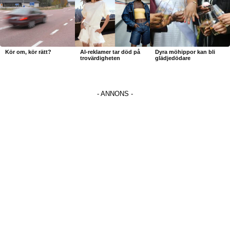
Kör om, kör rätt?
AI-reklamer tar död på
Dyra möhippor kan bli
trovärdigheten
glädjedödare