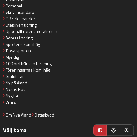
Personal
Skriv insändare
OBS det händer
Utebliven tidning
Uppehåll i prenumerationen
Adressändring
Sportens kom ihåg
Tipsa sporten
Myndig
100 ord från din förening
Föreningarnas Kom ihåg
Gratulerar
Ny på Åland
Nyans Ros
Nygifta
Vi firar
Om Nya Åland
Dataskydd
Välj tema