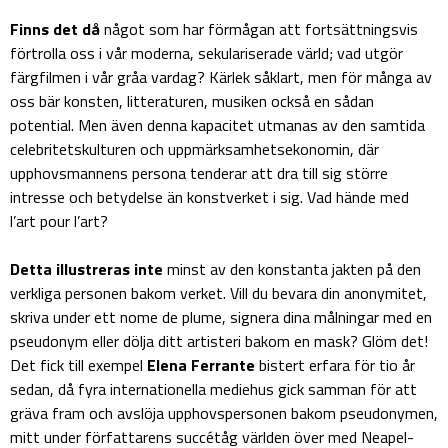
Finns det då
något som har förmågan att fortsättningsvis
förtrolla oss i vår moderna, sekulariserade värld; vad utgör
färgfilmen i vår gråa vardag? Kärlek såklart, men för många av
oss bär konsten, litteraturen, musiken också en sådan
potential. Men även denna kapacitet utmanas av den samtida
celebritetskulturen och uppmärksamhetsekonomin, där
upphovsmannens persona tenderar att dra till sig större
intresse och betydelse än konstverket i sig. Vad hände med
l’art pour l’art?
Detta illustreras inte
minst av den konstanta jakten på den
verkliga personen bakom verket. Vill du bevara din anonymitet,
skriva under ett nome de plume, signera dina målningar med en
pseudonym eller dölja ditt artisteri bakom en mask? Glöm det!
Det fick till exempel
Elena Ferrante
bistert erfara för tio år
sedan, då fyra internationella mediehus gick samman för att
gräva fram och avslöja upphovspersonen bakom pseudonymen,
mitt under författarens succétåg världen över med Neapel-