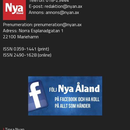
E-post:
redaktion@nyan.ax
Annons:
annons@nyan.ax
Prenumeration:
prenumeration@nyan.ax
Adress: Norra Esplanadgatan 1
22100 Mariehamn
ISSN 0359-1441 (print)
ISSN 2490-1628 (online)
Tipsa Nyan