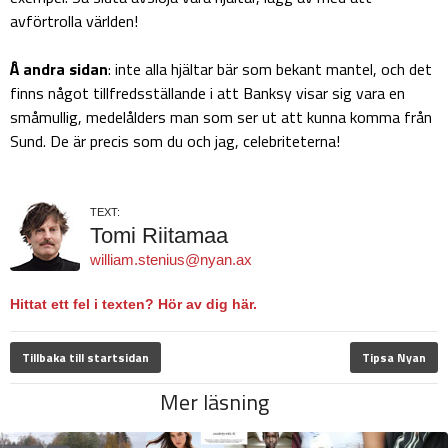
avförtrolla världen!
Å andra sidan
: inte alla hjältar bär som bekant mantel, och det
finns något tillfredsställande i att Banksy visar sig vara en
småmullig, medelålders man som ser ut att kunna komma från
Sund. De är precis som du och jag, celebriteterna!
TEXT:
Tomi Riitamaa
william.stenius@nyan.ax
Hittat ett fel i texten? Hör av dig här.
Tillbaka till startsidan
Tipsa Nyan
Mer läsning