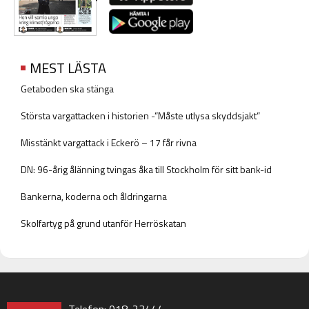
MEST LÄSTA
Getaboden ska stänga
Största vargattacken i historien -”Måste utlysa skyddsjakt”
Misstänkt vargattack i Eckerö – 17 får rivna
DN: 96-årig ålänning tvingas åka till Stockholm för sitt bank-id
Bankerna, koderna och åldringarna
Skolfartyg på grund utanför Herröskatan
Telefon: 018-23444