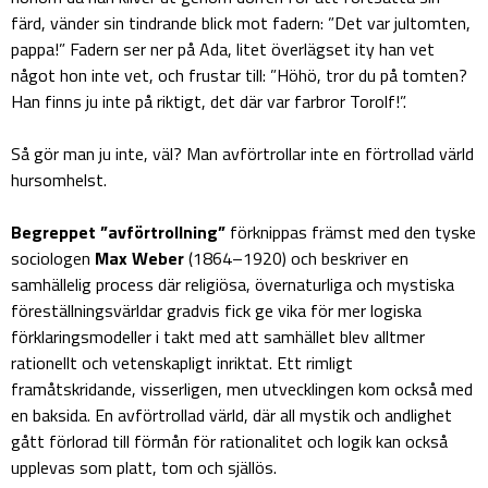
färd, vänder sin tindrande blick mot fadern: ”Det var jultomten,
pappa!” Fadern ser ner på Ada, litet överlägset ity han vet
något hon inte vet, och frustar till: ”Höhö, tror du på tomten?
Han finns ju inte på riktigt, det där var farbror Torolf!”.
Så gör man ju inte, väl? Man avförtrollar inte en förtrollad värld
hursomhelst.
Begreppet ”avförtrollning”
förknippas främst med den tyske
sociologen
Max Weber
(1864–1920) och beskriver en
samhällelig process där religiösa, övernaturliga och mystiska
föreställningsvärldar gradvis fick ge vika för mer logiska
förklaringsmodeller i takt med att samhället blev alltmer
rationellt och vetenskapligt inriktat. Ett rimligt
framåtskridande, visserligen, men utvecklingen kom också med
en baksida. En avförtrollad värld, där all mystik och andlighet
gått förlorad till förmån för rationalitet och logik kan också
upplevas som platt, tom och själlös.