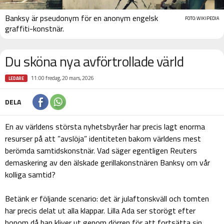
Banksy är pseudonym för en anonym engelsk
FOTO: WIKIPEDIA
graffiti-konstnär.
Du sköna nya avförtrollade värld
11:00 fredag, 20 mars, 2026
LEDARE
DELA
En av världens största nyhetsbyråer har precis lagt enorma
resurser på att ”avslöja” identiteten bakom världens mest
berömda samtidskonstnär. Vad säger egentligen Reuters
demaskering av den älskade gerillakonstnären Banksy om vår
kolliga samtid?
Betänk er följande scenario: det är julaftonskväll och tomten
har precis delat ut alla klappar. Lilla Ada ser storögt efter
honom då han kliver ut genom dörren för att fortsätta sin