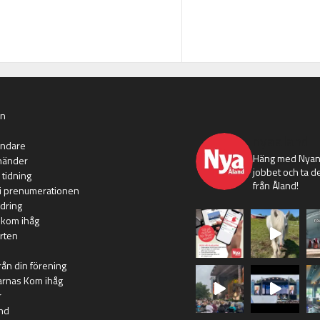
an
nyaaland
ändare
Häng med Nyans
händer
jobbet och ta de
 tidning
från Åland!
i prenumerationen
dring
 kom ihåg
rten
rån din förening
arnas Kom ihåg
r
nd