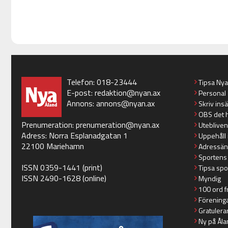
Telefon: 018-23444
Tipsa Ny
E-post:
redaktion@nyan.ax
Personal
Annons:
annons@nyan.ax
Skriv ins
OBS det 
Prenumeration:
prenumeration@nyan.ax
Utebliven
Adress: Norra Esplanadgatan 1
Uppehåll 
22100 Mariehamn
Adressän
Sportens
ISSN 0359-1441 (print)
Tipsa spo
ISSN 2490-1628 (online)
Myndig
100 ord f
Förening
Gratulera
Ny på Åla