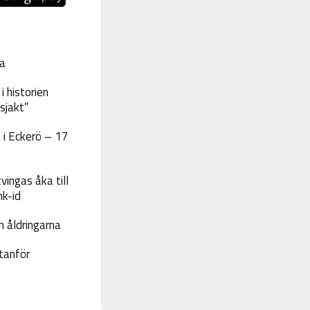
a
 historien
sjakt”
 i Eckerö – 17
vingas åka till
nk-id
 åldringarna
tanför