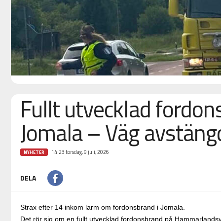
Fullt utvecklad fordon
Jomala – Väg avstäng
14:23 torsdag, 9 juli, 2026
NYHETER
DELA
Strax efter 14 inkom larm om fordonsbrand i Jomala.
Det rör sig om en fullt utvecklad fordonsbrand på Hammarlandsv