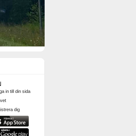
N
a in till din sida
vet
strera dig