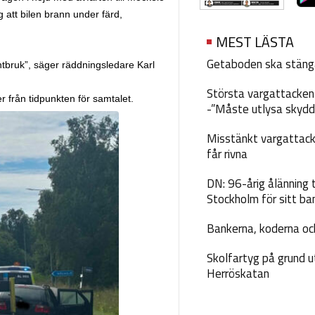
 att bilen brann under färd,
MEST LÄSTA
Getaboden ska stäng
antbruk”, säger räddningsledare Karl
Största vargattacken i
r från tidpunkten för samtalet.
-”Måste utlysa skydd
Misstänkt vargattack
får rivna
DN: 96-årig ålänning t
Stockholm för sitt ba
Bankerna, koderna och
Skolfartyg på grund u
Herröskatan