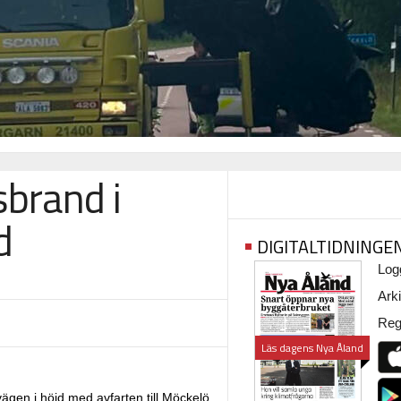
sbrand i
d
DIGITALTIDNINGE
Logg
Arki
Regi
Läs dagens Nya Åland
ägen i höjd med avfarten till Möckelö