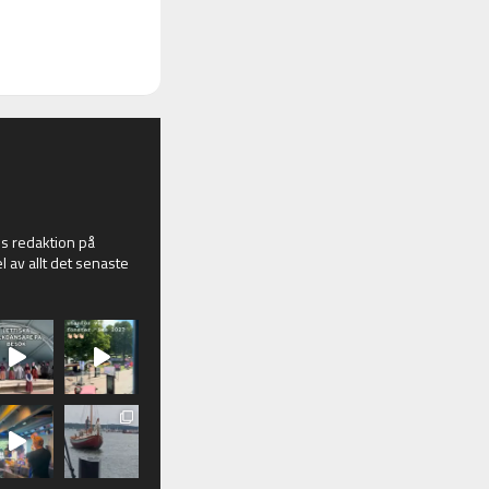
 redaktion på
l av allt det senaste