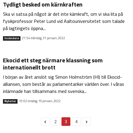
Tydligt besked om kärnkraften
Ska vi satsa på något är det inte kärnkraft, om vi ska lita på
fysikprofessor Peter Lund vid Aaltouniversitetet som talade
på lagtingets öppna...
21:54 måndag, 31 januari, 2022
Insändare
Ekocid ett steg närmare klassning som
internationellt brott
I början av året anslöt sig Simon Holmström (HI) till Ekocid-
alliansen, som består av parlamentariker världen över. I våras
inlämnade han tillsammans med svenska...
10:02 onsdag, 19 januari, 2022
Nyheter
2
3
4