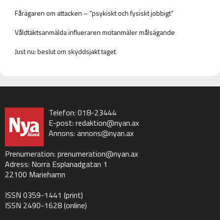
Fårägaren om attacken – ”psykiskt och fysiskt jobbigt”
Våldtäktsanmälda influeraren motanmäler målsägande
Just nu: beslut om skyddsjakt taget
Telefon: 018-23444
E-post:
redaktion@nyan.ax
Annons:
annons@nyan.ax
Prenumeration:
prenumeration@nyan.ax
Adress: Norra Esplanadgatan 1
22100 Mariehamn
ISSN 0359-1441 (print)
ISSN 2490-1628 (online)