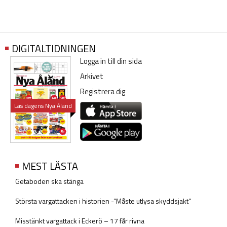
DIGITALTIDNINGEN
Logga in till din sida
Arkivet
Registrera dig
Läs dagens Nya Åland
MEST LÄSTA
Getaboden ska stänga
Största vargattacken i historien -”Måste utlysa skyddsjakt”
Misstänkt vargattack i Eckerö – 17 får rivna