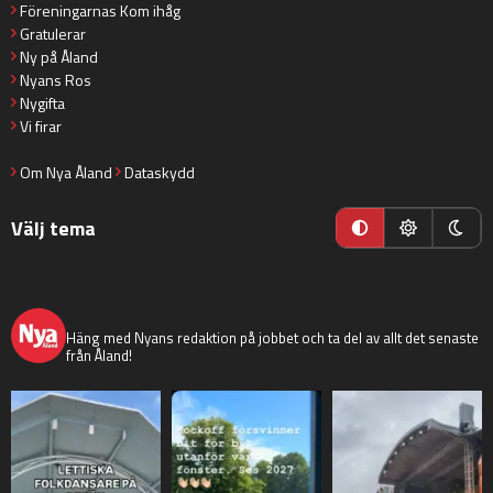
Föreningarnas Kom ihåg
Gratulerar
Ny på Åland
Nyans Ros
Nygifta
Vi firar
Om Nya Åland
Dataskydd
Välj tema
nyaaland
Häng med Nyans redaktion på jobbet och ta del av allt det senaste
från Åland!