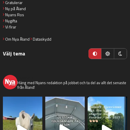
Gratulerar
Ny på Åland
Nyans Ros
Nygifta
Vi firar
Om Nya Åland
Dataskydd
Välj tema
nyaaland
Häng med Nyans redaktion på jobbet och ta del av allt det senaste
från Åland!