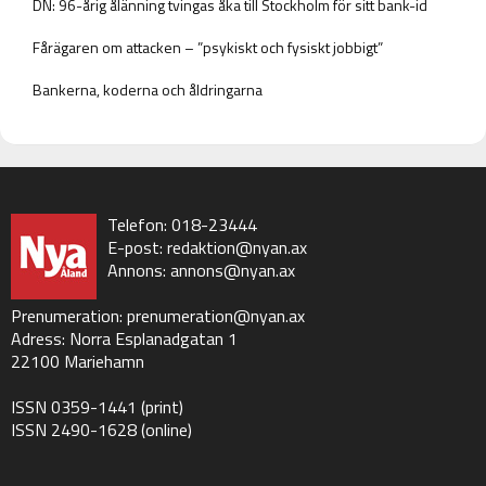
DN: 96-årig ålänning tvingas åka till Stockholm för sitt bank-id
Fårägaren om attacken – ”psykiskt och fysiskt jobbigt”
Bankerna, koderna och åldringarna
Telefon: 018-23444
E-post:
redaktion@nyan.ax
Annons:
annons@nyan.ax
Prenumeration:
prenumeration@nyan.ax
Adress: Norra Esplanadgatan 1
22100 Mariehamn
ISSN 0359-1441 (print)
ISSN 2490-1628 (online)