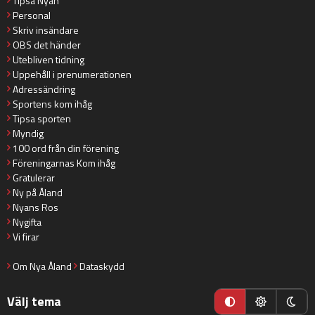
Tipsa Nyan
Personal
Skriv insändare
OBS det händer
Utebliven tidning
Uppehåll i prenumerationen
Adressändring
Sportens kom ihåg
Tipsa sporten
Myndig
100 ord från din förening
Föreningarnas Kom ihåg
Gratulerar
Ny på Åland
Nyans Ros
Nygifta
Vi firar
Om Nya Åland
Dataskydd
Välj tema