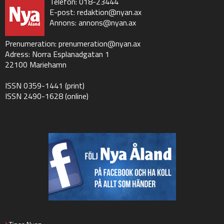
Telefon: 018-23444
E-post:
redaktion@nyan.ax
Annons:
annons@nyan.ax
Prenumeration:
prenumeration@nyan.ax
Adress: Norra Esplanadgatan 1
22100 Mariehamn
ISSN 0359-1441 (print)
ISSN 2490-1628 (online)