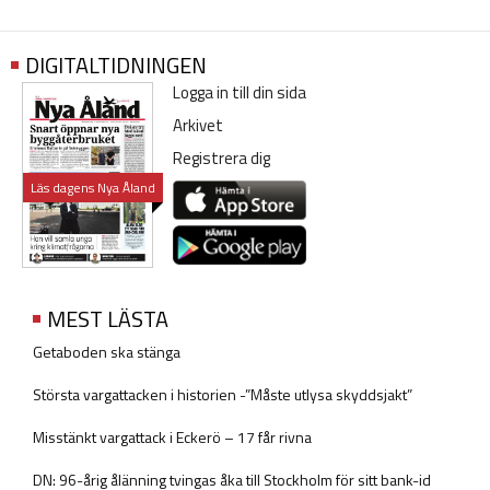
DIGITALTIDNINGEN
Logga in till din sida
Arkivet
Registrera dig
Läs dagens Nya Åland
MEST LÄSTA
Getaboden ska stänga
Största vargattacken i historien -”Måste utlysa skyddsjakt”
Misstänkt vargattack i Eckerö – 17 får rivna
DN: 96-årig ålänning tvingas åka till Stockholm för sitt bank-id