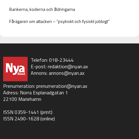
Bankerna, koderna och åldringarna
Fårägaren om attacken – ”psykiskt och fysiskt jobbigt”
Telefon: 018-23444
E-post:
redaktion@nyan.ax
Annons:
annons@nyan.ax
Prenumeration:
prenumeration@nyan.ax
Adress: Norra Esplanadgatan 1
22100 Mariehamn
ISSN 0359-1441 (print)
ISSN 2490-1628 (online)