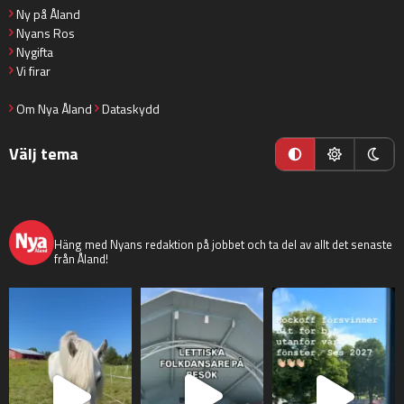
Ny på Åland
Nyans Ros
Nygifta
Vi firar
Om Nya Åland
Dataskydd
Välj tema
nyaaland
Häng med Nyans redaktion på jobbet och ta del av allt det senaste
från Åland!