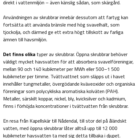
direkt i vattenmiljön – även känslig sådan, som skärgård.
Användningen av skrubbrar innebär dessutom att fartyg kan
fortsätta att använda bränsle med hög svavelhalt, som
tjockolja, och därmed ge ett extra högt tillskott av farliga
ämnen till havsmiljön.
Det finns olika
typer av skrubbrar. Öppna skrubbrar behöver
väldigt mycket havsvatten för att absorbera svavelföreningar,
mellan 90 och 140 kubikmeter per MWh eller 500–1 500
kubikmeter per timme. Tvättvattnet som släpps ut i havet
innehåller tungmetaller, övergödande kväveoxider och organiska
föreningar som polycykliska aromatiska kolväten (PAH).
Metaller, särskilt koppar, nickel, bly, kvicksilver och kadmium,
finns i förhöjda koncentrationer i tvättvatten från skrubbrar.
En resa från Kapellskär till Nådendal, till stor del på åländskt
vatten, med öppna skrubbrar låter alltså upp till 12 000
kubikmeter havsvatten ta med sig detta tillbaka i djupet.