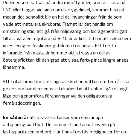
Rederier som satsat på andra miljöåtgärder, som att köra på
LNG eller biogas vid sidan om fartygsdiesel, kommer heja på –
medan det sannolikt blir en hel del invändningar från de som
valde att installera skrubbrar. Främst lär det handla om
omställningstid, att gå från miljövänlig och bidragsberättigad
till att vara en miljöfara på 8-10 år är kort tid för att räkna hem
investeringen. Avskrivningstiderna förändras. Ett första
införande från nästa år kommer att stressa en del av
östersjöflottan till den grad att vissa fartyg inte längre anses
lönsamma.
Ett totalförbud mot utsläpp av skrubbervatten om fem år ska
ge de som har den senaste tekniken tid att enbart gå i stängt
läge och genomföra förändringar vid den obligatoriska
femårsdockningen.
En sådan är
att installera tankar som samlar upp
avtappningsvattnet. De kommer bland annat inverka på
lastkapaciteten ombord. Här finns förstås möjligheter för en