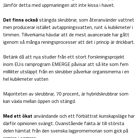
Jämför detta med uppmaningen att inte kissa i havet.
Det finns också
stängda skrubbrar, som återanvänder vattnet
men producerar istället avtappningsvatten, runt 4 kubikmeter i
timmen. Tillverkarna hävdar att de mest avancerade har gått
igenom så många reningsprocesser att det i princip är drickbart.
Betänk då att nya studier från ett stort forskningsprojekt
inom EU:s ramprogram EMERGE påvisar att så lite som fem
milliliter utsläppt från en skrubber påverkar organismerna i en
hel kubikmeter vatten
Majoriteten av skrubbrar, 70 procent, är hybridskrubbrar som
kan växla mellan öppen och stängd.
Med ett ökat
användande och ett förbättrat kunskapsläge har
därför opinionen svängt. Ovanstående fakta är till största
delen hämtat från den svenska lagpromemorian som gick på