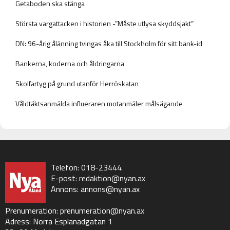
Getaboden ska stänga
Största vargattacken i historien -”Måste utlysa skyddsjakt”
DN: 96-årig ålänning tvingas åka till Stockholm för sitt bank-id
Bankerna, koderna och åldringarna
Skolfartyg på grund utanför Herröskatan
Våldtäktsanmälda influeraren motanmäler målsägande
Telefon: 018-23444
E-post:
redaktion@nyan.ax
Annons:
annons@nyan.ax
Prenumeration:
prenumeration@nyan.ax
Adress: Norra Esplanadgatan 1