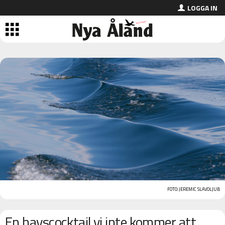
LOGGA IN
FOTO: JEREMIC SLAVOLJUB
En havscocktail vi inte kommer att