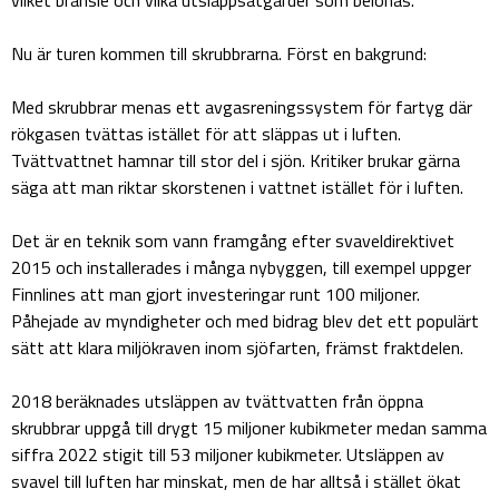
vilket bränsle och vilka utsläppsåtgärder som belönas.
Nu är turen kommen till skrubbrarna. Först en bakgrund:
Med skrubbrar menas ett avgasreningssystem för fartyg där
rökgasen tvättas istället för att släppas ut i luften.
Tvättvattnet hamnar till stor del i sjön. Kritiker brukar gärna
säga att man riktar skorstenen i vattnet istället för i luften.
Det är en teknik som vann framgång efter svaveldirektivet
2015 och installerades i många nybyggen, till exempel uppger
Finnlines att man gjort investeringar runt 100 miljoner.
Påhejade av myndigheter och med bidrag blev det ett populärt
sätt att klara miljökraven inom sjöfarten, främst fraktdelen.
2018 beräknades utsläppen av tvättvatten från öppna
skrubbrar uppgå till drygt 15 miljoner kubikmeter medan samma
siffra 2022 stigit till 53 miljoner kubikmeter. Utsläppen av
svavel till luften har minskat, men de har alltså i stället ökat