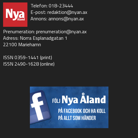
Telefon: 018-23444
E-post:
redaktion@nyan.ax
Annons:
annons@nyan.ax
Prenumeration:
prenumeration@nyan.ax
Adress: Norra Esplanadgatan 1
22100 Mariehamn
ISSN 0359-1441 (print)
ISSN 2490-1628 (online)