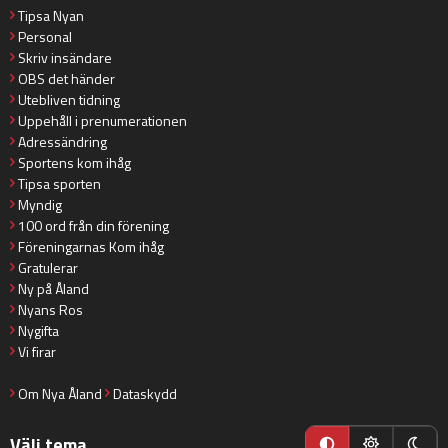
Tipsa Nyan
Personal
Skriv insändare
OBS det händer
Utebliven tidning
Uppehåll i prenumerationen
Adressändring
Sportens kom ihåg
Tipsa sporten
Myndig
100 ord från din förening
Föreningarnas Kom ihåg
Gratulerar
Ny på Åland
Nyans Ros
Nygifta
Vi firar
Om Nya Åland
Dataskydd
Välj tema