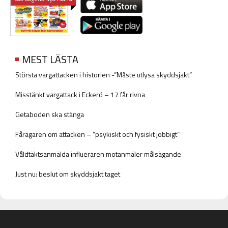
MEST LÄSTA
Största vargattacken i historien -”Måste utlysa skyddsjakt”
Misstänkt vargattack i Eckerö – 17 får rivna
Getaboden ska stänga
Fårägaren om attacken – ”psykiskt och fysiskt jobbigt”
Våldtäktsanmälda influeraren motanmäler målsägande
Just nu: beslut om skyddsjakt taget