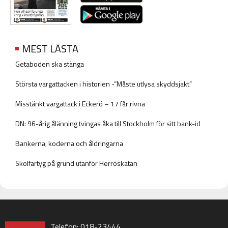
MEST LÄSTA
Getaboden ska stänga
Största vargattacken i historien -”Måste utlysa skyddsjakt”
Misstänkt vargattack i Eckerö – 17 får rivna
DN: 96-årig ålänning tvingas åka till Stockholm för sitt bank-id
Bankerna, koderna och åldringarna
Skolfartyg på grund utanför Herröskatan
Telefon: 018-23444