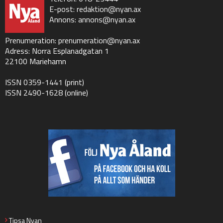
E-post:
redaktion@nyan.ax
Annons:
annons@nyan.ax
Prenumeration:
prenumeration@nyan.ax
Adress: Norra Esplanadgatan 1
22100 Mariehamn
ISSN 0359-1441 (print)
ISSN 2490-1628 (online)
Tipsa Nyan