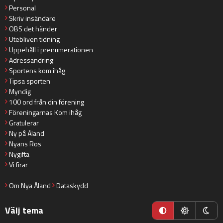
Personal
Skriv insändare
OBS det händer
Utebliven tidning
Uppehåll i prenumerationen
Adressändring
Sportens kom ihåg
Tipsa sporten
Myndig
100 ord från din förening
Föreningarnas Kom ihåg
Gratulerar
Ny på Åland
Nyans Ros
Nygifta
Vi firar
Om Nya Åland
Dataskydd
Välj tema