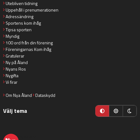
Utebliven tidning
Uppehåll i prenumerationen
Adressändring
Sportens kom ihåg
Tipsa sporten
Myndig
100 ord från din förening
Föreningarnas Kom ihåg
Gratulerar
Ny på Åland
Nyans Ros
Nygifta
Vi firar
Om Nya Åland
Dataskydd
Välj tema
nyaaland