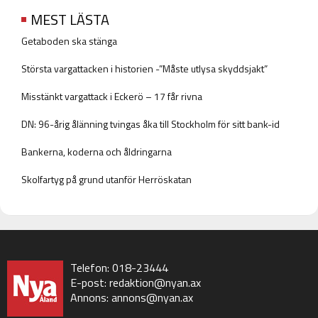
MEST LÄSTA
Getaboden ska stänga
Största vargattacken i historien -”Måste utlysa skyddsjakt”
Misstänkt vargattack i Eckerö – 17 får rivna
DN: 96-årig ålänning tvingas åka till Stockholm för sitt bank-id
Bankerna, koderna och åldringarna
Skolfartyg på grund utanför Herröskatan
Telefon: 018-23444
E-post:
redaktion@nyan.ax
Annons:
annons@nyan.ax