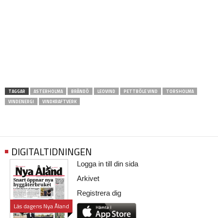
TAGGAR
ASTERHOLMA
BRÄNDÖ
LEOVIND
PETTBÖLE VIND
TORSHOLMA
VINDENERGI
VINDKRAFTVERK
DIGITALTIDNINGEN
Logga in till din sida
Arkivet
Registrera dig
Läs dagens Nya Åland