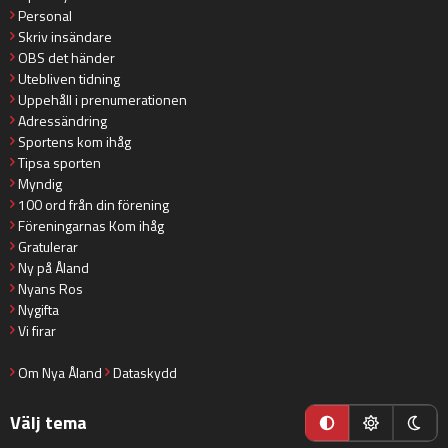
Personal
Skriv insändare
OBS det händer
Utebliven tidning
Uppehåll i prenumerationen
Adressändring
Sportens kom ihåg
Tipsa sporten
Myndig
100 ord från din förening
Föreningarnas Kom ihåg
Gratulerar
Ny på Åland
Nyans Ros
Nygifta
Vi firar
Om Nya Åland
Dataskydd
Välj tema