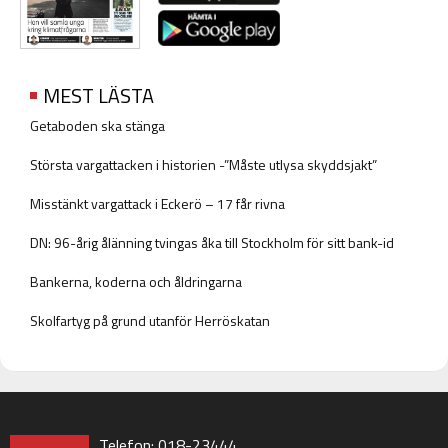
MEST LÄSTA
Getaboden ska stänga
Största vargattacken i historien -”Måste utlysa skyddsjakt”
Misstänkt vargattack i Eckerö – 17 får rivna
DN: 96-årig ålänning tvingas åka till Stockholm för sitt bank-id
Bankerna, koderna och åldringarna
Skolfartyg på grund utanför Herröskatan
Telefon: 018-23444