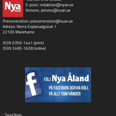
E-post:
redaktion@nyan.ax
Annons:
annons@nyan.ax
Prenumeration:
prenumeration@nyan.ax
Adress: Norra Esplanadgatan 1
22100 Mariehamn
ISSN 0359-1441 (print)
ISSN 2490-1628 (online)
Tipsa Nyan