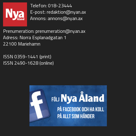
Telefon: 018-23444
E-post:
redaktion@nyan.ax
Annons:
annons@nyan.ax
Prenumeration:
prenumeration@nyan.ax
Adress: Norra Esplanadgatan 1
22100 Mariehamn
ISSN 0359-1441 (print)
ISSN 2490-1628 (online)