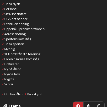
Tipsa Nyan
Personal
Skriv insändare
OBS det händer
Utebliven tidning
Uppehåll i prenumerationen
Adressändring
Sportens kom ihåg
Tipsa sporten
Myndig
100 ord från din förening
Föreningarnas Kom ihåg
Gratulerar
Ny på Åland
Nyans Ros
Nygifta
Vi firar
Om Nya Åland
Dataskydd
Välj tema