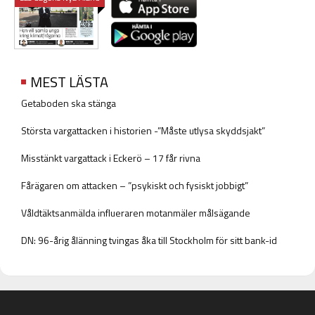
MEST LÄSTA
Getaboden ska stänga
Största vargattacken i historien -”Måste utlysa skyddsjakt”
Misstänkt vargattack i Eckerö – 17 får rivna
Fårägaren om attacken – ”psykiskt och fysiskt jobbigt”
Våldtäktsanmälda influeraren motanmäler målsägande
DN: 96-årig ålänning tvingas åka till Stockholm för sitt bank-id