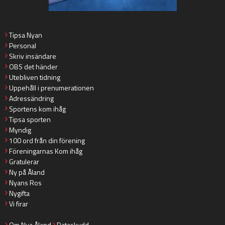
Tipsa Nyan
Personal
Skriv insändare
OBS det händer
Utebliven tidning
Uppehåll i prenumerationen
Adressändring
Sportens kom ihåg
Tipsa sporten
Myndig
100 ord från din förening
Föreningarnas Kom ihåg
Gratulerar
Ny på Åland
Nyans Ros
Nygifta
Vi firar
Om Nya Åland
Dataskydd