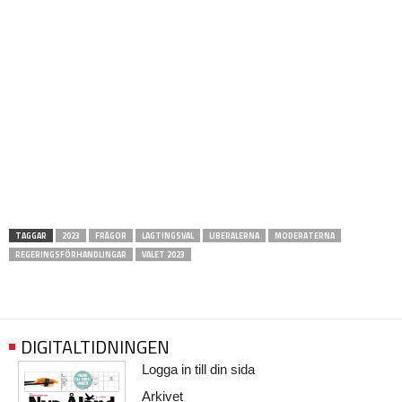
TAGGAR
2023
FRÅGOR
LAGTINGSVAL
LIBERALERNA
MODERATERNA
REGERINGSFÖRHANDLINGAR
VALET 2023
DIGITALTIDNINGEN
Logga in till din sida
Arkivet