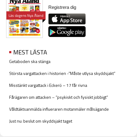
Registrera dig
Läs dagens Nya Åland
MEST LÄSTA
Getaboden ska stänga
Största vargattacken i historien -”Måste utlysa skyddsjakt”
Misstänkt vargattack i Eckerö – 17 får rivna
Fårägaren om attacken – ”psykiskt och fysiskt jobbigt”
Våldtäktsanmälda influeraren motanmäler målsägande
Just nu: beslut om skyddsjakt taget