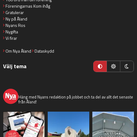
Föreningarnas Kom ihåg
Gratulerar
Ny på Åland
Nyans Ros
Nygifta
Vi firar
Om Nya Åland
Dataskydd
Välj tema
nyaaland
Häng med Nyans redaktion på jobbet och ta del av allt det senaste
från Åland!