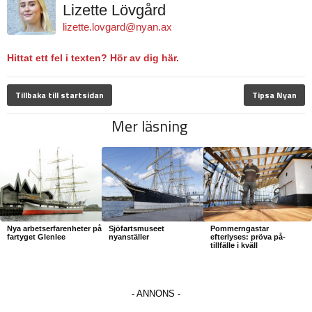
Lizette Lövgård
lizette.lovgard@nyan.ax
Hittat ett fel i texten? Hör av dig här.
Tillbaka till startsidan
Tipsa Nyan
Mer läsning
Nya arbetserfarenheter på
Sjöfartsmuseet
Pommerngastar
fartyget Glenlee
nyanställer
efterlyses: pröva på-
tillfälle i kväll