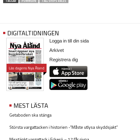
TAGGAR
POMMERN
TALL SHIPS RACES
DIGITALTIDNINGEN
Logga in till din sida
Arkivet
Registrera dig
Läs dagens Nya Åland
MEST LÄSTA
Getaboden ska stänga
Största vargattacken i historien -”Måste utlysa skyddsjakt”
Misstänkt vargattack i Eckerö – 17 får rivna