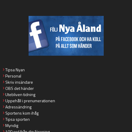
Tipsa Nyan
Personal
Skriv insändare
OBS det händer
Utebliven tidning
Uppehåll i prenumerationen
Adressändring
Sportens kom ihåg
Tipsa sporten
Myndig
100 ord från din förening