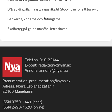
DN: 96-årig ålänning tvingas åka till Stockholm för sitt bank-id
Bankerna, koderna och åldringarna
Skolfartyg på grund utanför Herröskatan
Telefon: 018-23444
E-post:
redaktion@nyan.ax
Annons:
annons@nyan.ax
Prenumeration:
prenumeration@nyan.ax
Adress: Norra Esplanadgatan 1
22100 Mariehamn
ISSN 0359-1441 (print)
ISSN 2490-1628 (online)