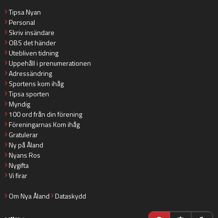
Tipsa Nyan
Personal
Skriv insändare
OBS det händer
Utebliven tidning
Uppehåll i prenumerationen
Adressändring
Sportens kom ihåg
Tipsa sporten
Myndig
100 ord från din förening
Föreningarnas Kom ihåg
Gratulerar
Ny på Åland
Nyans Ros
Nygifta
Vi firar
Om Nya Åland
Dataskydd