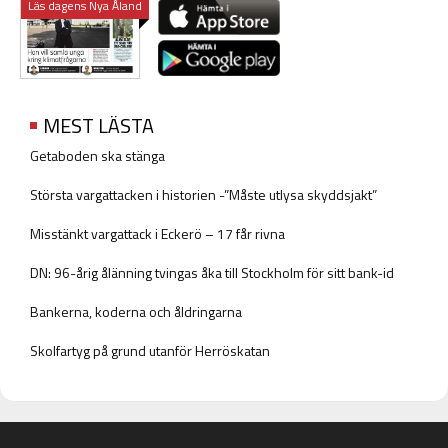
Läs dagens Nya Åland
MEST LÄSTA
Getaboden ska stänga
Största vargattacken i historien -”Måste utlysa skyddsjakt”
Misstänkt vargattack i Eckerö – 17 får rivna
DN: 96-årig ålänning tvingas åka till Stockholm för sitt bank-id
Bankerna, koderna och åldringarna
Skolfartyg på grund utanför Herröskatan