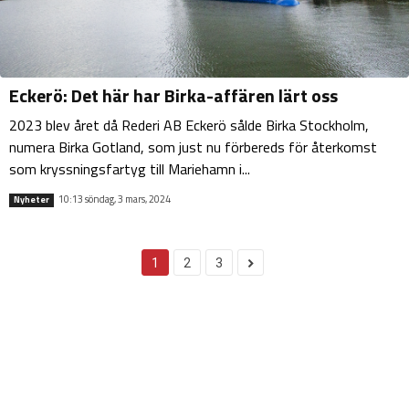
Eckerö: Det här har Birka-affären lärt oss
2023 blev året då Rederi AB Eckerö sålde Birka Stockholm,
numera Birka Gotland, som just nu förbereds för återkomst
som kryssningsfartyg till Mariehamn i...
10:13 söndag, 3 mars, 2024
Nyheter
1
2
3