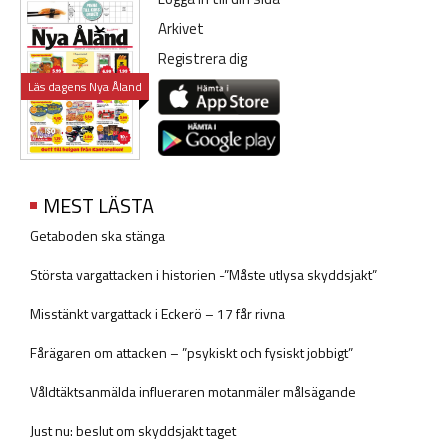
Arkivet
Registrera dig
Läs dagens Nya Åland
MEST LÄSTA
Getaboden ska stänga
Största vargattacken i historien -”Måste utlysa skyddsjakt”
Misstänkt vargattack i Eckerö – 17 får rivna
Fårägaren om attacken – ”psykiskt och fysiskt jobbigt”
Våldtäktsanmälda influeraren motanmäler målsägande
Just nu: beslut om skyddsjakt taget