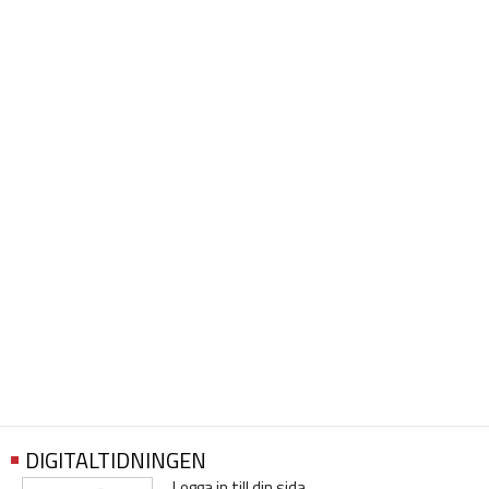
DIGITALTIDNINGEN
Logga in till din sida