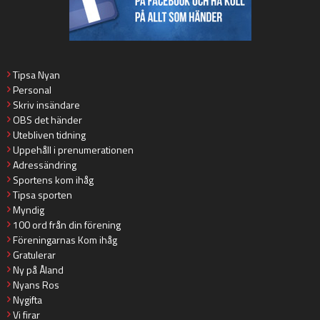
Tipsa Nyan
Personal
Skriv insändare
OBS det händer
Utebliven tidning
Uppehåll i prenumerationen
Adressändring
Sportens kom ihåg
Tipsa sporten
Myndig
100 ord från din förening
Föreningarnas Kom ihåg
Gratulerar
Ny på Åland
Nyans Ros
Nygifta
Vi firar