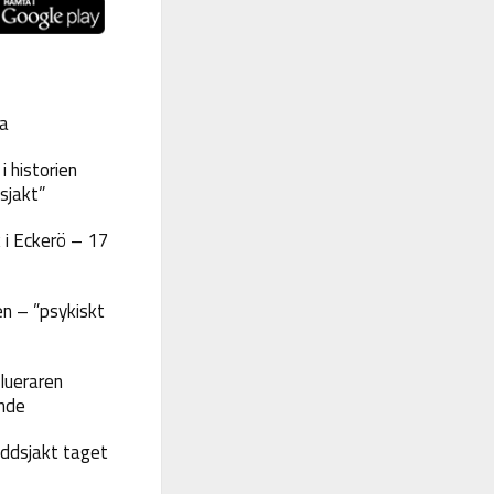
a
 historien
sjakt”
 i Eckerö – 17
n – ”psykiskt
lueraren
nde
yddsjakt taget