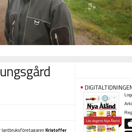
kungsgård
DIGITALTIDNINGE
Logg
Arki
Regi
Läs dagens Nya Åland
r lantbruksföretagaren
Kristoffer