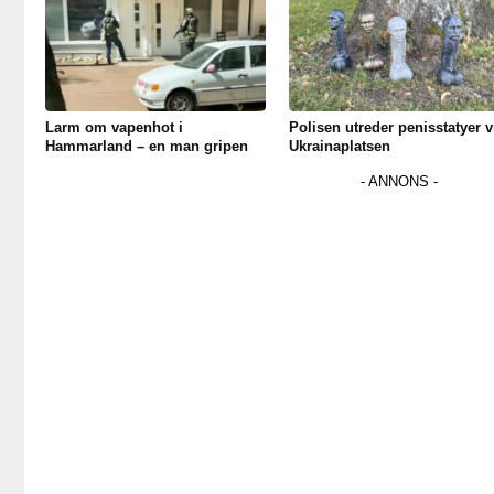
Larm om vapenhot i
Polisen utreder penisstatyer v
Hammarland – en man gripen
Ukrainaplatsen