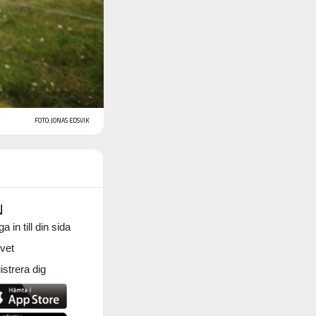
FOTO: JONAS EDSVIK
N
a in till din sida
vet
strera dig