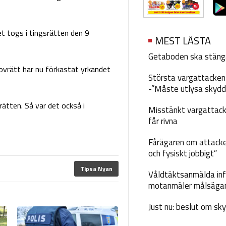
t togs i tingsrätten den 9
MEST LÄSTA
Getaboden ska stäng
ovrätt har nu förkastat yrkandet
Största vargattacken i
-”Måste utlysa skydd
ätten. Så var det också i
Misstänkt vargattack
får rivna
Fårägaren om attacke
och fysiskt jobbigt”
Tipsa Nyan
Våldtäktsanmälda inf
motanmäler målsäga
Just nu: beslut om sk