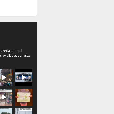
 redaktion på
l av allt det senaste