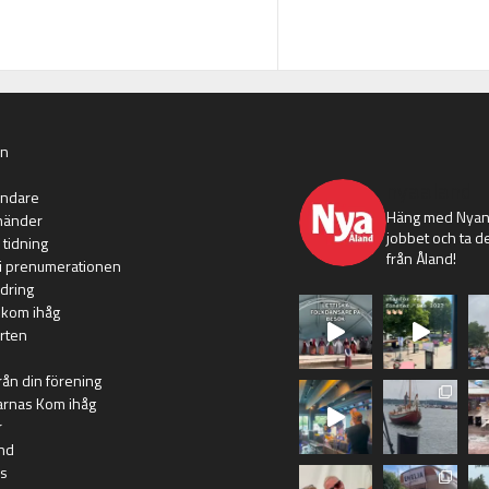
an
nyaaland
ändare
Häng med Nyans
händer
jobbet och ta de
 tidning
från Åland!
i prenumerationen
dring
 kom ihåg
rten
rån din förening
arnas Kom ihåg
r
nd
s