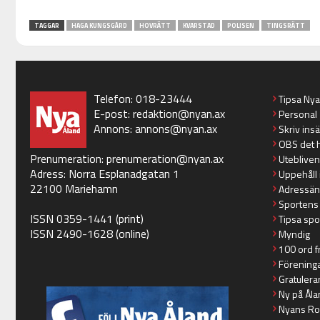
TAGGAR
HAGA KUNGSGÅRD
HOVRÄTT
KVARSTAD
POLISEN
TINGSRÄTT
Telefon: 018-23444
Tipsa Ny
E-post:
redaktion@nyan.ax
Personal
Annons:
annons@nyan.ax
Skriv ins
OBS det 
Prenumeration:
prenumeration@nyan.ax
Utebliven
Adress: Norra Esplanadgatan 1
Uppehåll 
22100 Mariehamn
Adressän
Sportens
ISSN 0359-1441 (print)
Tipsa spo
ISSN 2490-1628 (online)
Myndig
100 ord f
Förening
Gratulera
Ny på Åla
Nyans Ro