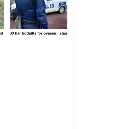
id
30 har bötfällts för oväsen i stan