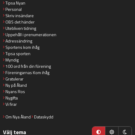
Tipsa Nyan
Personal
Skriv insändare
OBS det händer
Utebliven tidning
Uppehåll i prenumerationen
Adressändring
Sportens kom ihåg
Tipsa sporten
Myndig
100 ord från din förening
Föreningarnas Kom ihåg
Gratulerar
Ny på Åland
Nyans Ros
Nygifta
Vi firar
Om Nya Åland
Dataskydd
Välj tema