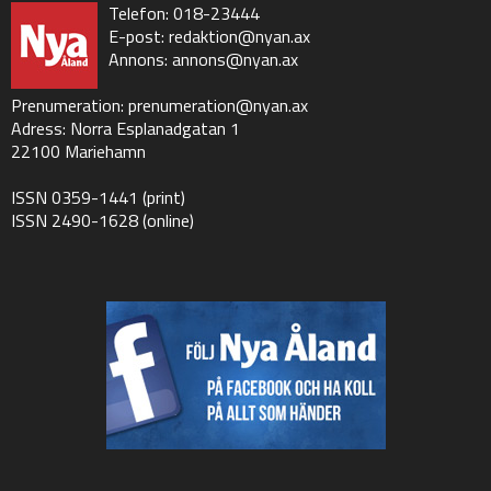
Telefon: 018-23444
E-post:
redaktion@nyan.ax
Annons:
annons@nyan.ax
Prenumeration:
prenumeration@nyan.ax
Adress: Norra Esplanadgatan 1
22100 Mariehamn
ISSN 0359-1441 (print)
ISSN 2490-1628 (online)