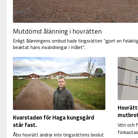
Mutdömd ålänning i hovrätten
Enligt ålänningens ombud hade tingsrätten ”gjort en felaktig
beaktat hans invändningar i målet".
Hovrätt
mutbro
Kvarstaden för Haga kungsgård
står fast.
Vd:n och 
förkastas.
Åbo hovrätt ändrar inte tingsrättens beslut