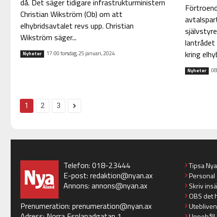
då. Det säger tidigare infrastrukturministern
Förtroend
Christian Wikström (Ob) om att
avtalspart
elhybridsavtalet revs upp. Christian
självstyr
Wikström säger...
lantrådet 
kring elhy
17:00 torsdag, 25 januari, 2024
Nyheter
08
Nyheter
1
2
3
Telefon: 018-23444
Tipsa Ny
E-post:
redaktion@nyan.ax
Personal
Annons:
annons@nyan.ax
Skriv ins
OBS det 
Prenumeration:
prenumeration@nyan.ax
Utebliven
Adress: Norra Esplanadgatan 1
Uppehåll 