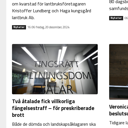
80 dagsbö
om kvarstad för lantbruksföretagaren
samfundsb
Kristoffer Lundberg och Haga kungsgård
lantbruk Ab.
06
Nyheter
16:06 fredag, 20 december, 2024
Nyheter
Två åtalade fick villkorliga
Veronic
fängelsestraff – för preskriberade
besluts
brott
Tidigare 
Både de dömda och landskapsåklagaren ska