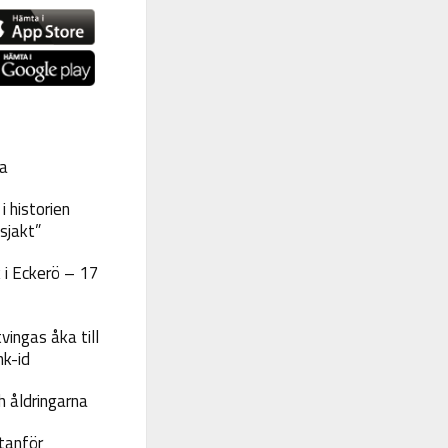
a
 historien
sjakt”
 i Eckerö – 17
vingas åka till
nk-id
 åldringarna
tanför