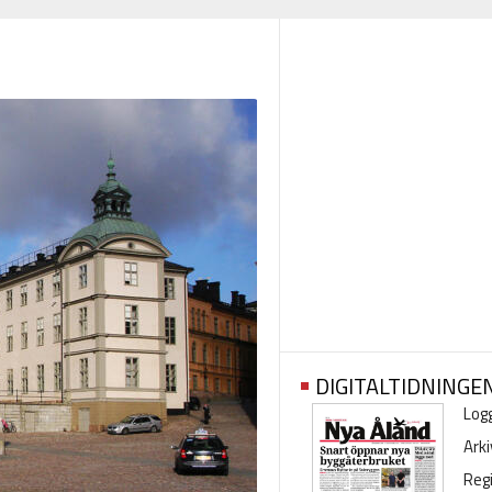
DIGITALTIDNINGE
Logg
Arki
Regi