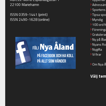
22100 Mariehamn
Adressän
Sportens
ISSN 0359-1441 (print)
Tipsa spo
ISSN 2490-1628 (online)
Myndig
100 ord f
Förening
Gratulera
Ny på Åla
Nyans Ro
Nygifta
Vi firar
Om Nya Å
Välj te