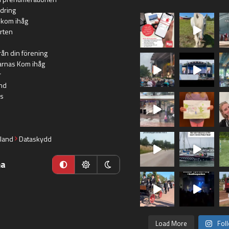
dring
 kom ihåg
rten
rån din förening
arnas Kom ihåg
r
nd
s
land
Dataskydd
ma
Load More
Fol