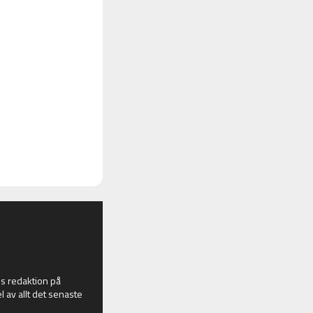
 redaktion på
l av allt det senaste