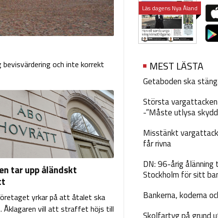
Läs dagens Nya Åland
 bevisvärdering och inte korrekt
MEST LÄSTA
Getaboden ska stäng
Största vargattacken i
-”Måste utlysa skydd
Misstänkt vargattack
får rivna
DN: 96-årig ålänning t
en tar upp åländskt
Stockholm för sitt ba
tt
Bankerna, koderna och
företaget yrkar på att åtalet ska
 Åklagaren vill att straffet höjs till
Skolfartyg på grund u