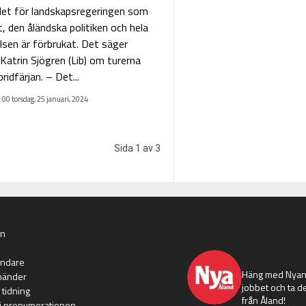
et för landskapsregeringen som
, den åländska politiken och hela
elsen är förbrukat. Det säger
Katrin Sjögren (Lib) om turerna
bridfärjan. – Det...
:00 torsdag, 25 januari, 2024
Sida 1 av 3
an
nyaaland
ändare
Häng med Nyans
händer
jobbet och ta de
 tidning
från Åland!
i prenumerationen