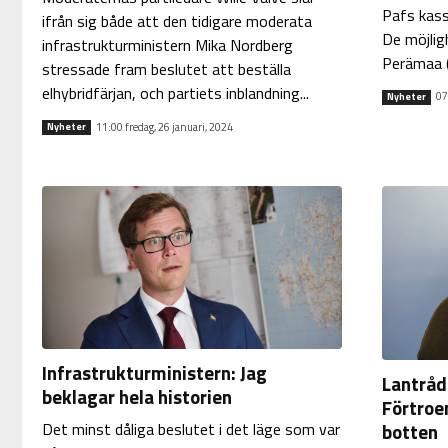
Pafs kassa
ifrån sig både att den tidigare moderata
De möjlig
infrastrukturministern Mika Nordberg
Perämaa (L
stressade fram beslutet att beställa
elhybridfärjan, och partiets inblandning...
07
Nyheter
11:00 fredag, 26 januari, 2024
Nyheter
Infrastrukturministern: Jag
Lantråd
beklagar hela historien
Förtroen
botten
Det minst dåliga beslutet i det läge som var