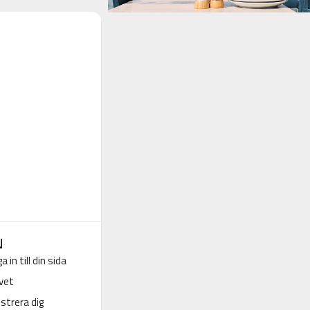
N
a in till din sida
vet
strera dig