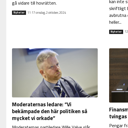
kan inte 
gå vidare till hovrätten.
skriftlig
11:17 onsdag, 2 oktober, 2024
Nyheter
avbrutna 
heller...
12
Nyheter
Moderaternas ledare: ”Vi
Finansm
bekämpade den här politiken så
tvingas
mycket vi orkade”
Pengar fr
Moderaternas partiledare Wille Valve slår