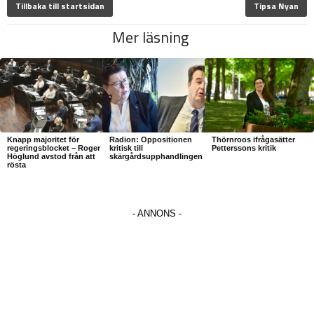
Tillbaka till startsidan
Tipsa Nyan
Mer läsning
Knapp majoritet för
Radion: Oppositionen
Thörnroos ifrågasätter
regeringsblocket – Roger
kritisk till
Petterssons kritik
Höglund avstod från att
skärgårdsupphandlingen
rösta