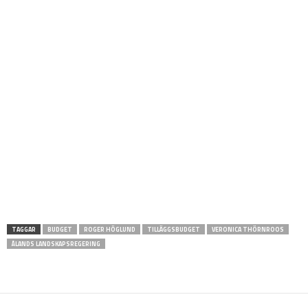
TAGGAR
BUDGET
ROGER HÖGLUND
TILLÄGGSBUDGET
VERONICA THÖRNROOS
ÅLANDS LANDSKAPSREGERING