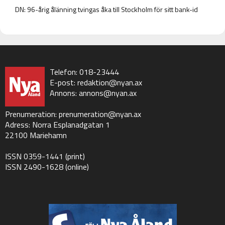
DN: 96-årig ålänning tvingas åka till Stockholm för sitt bank-id
Telefon: 018-23444
E-post:
redaktion@nyan.ax
Annons:
annons@nyan.ax
Prenumeration:
prenumeration@nyan.ax
Adress: Norra Esplanadgatan 1
22100 Mariehamn
ISSN 0359-1441 (print)
ISSN 2490-1628 (online)