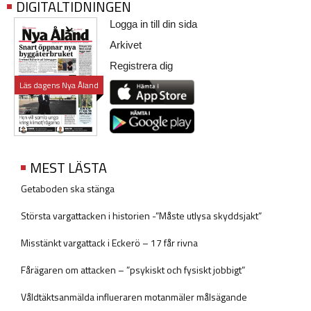
DIGITALTIDNINGEN
Logga in till din sida
Arkivet
Registrera dig
Läs dagens Nya Åland
MEST LÄSTA
Getaboden ska stänga
Största vargattacken i historien -”Måste utlysa skyddsjakt”
Misstänkt vargattack i Eckerö – 17 får rivna
Fårägaren om attacken – ”psykiskt och fysiskt jobbigt”
Våldtäktsanmälda influeraren motanmäler målsägande