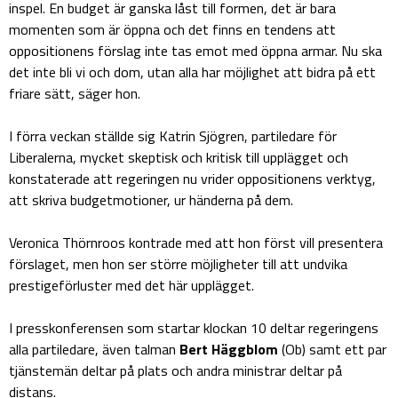
inspel. En budget är ganska låst till formen, det är bara
momenten som är öppna och det finns en tendens att
oppositionens förslag inte tas emot med öppna armar. Nu ska
det inte bli vi och dom, utan alla har möjlighet att bidra på ett
friare sätt, säger hon.
I förra veckan ställde sig Katrin Sjögren, partiledare för
Liberalerna, mycket skeptisk och kritisk till upplägget och
konstaterade att regeringen nu vrider oppositionens verktyg,
att skriva budgetmotioner, ur händerna på dem.
Veronica Thörnroos kontrade med att hon först vill presentera
förslaget, men hon ser större möjligheter till att undvika
prestigeförluster med det här upplägget.
I presskonferensen som startar klockan 10 deltar regeringens
alla partiledare, även talman
Bert Häggblom
(Ob) samt ett par
tjänstemän deltar på plats och andra ministrar deltar på
distans.