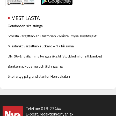
MEST LÄSTA
Getaboden ska stänga
Största vargattacken i historien -”Måste utlysa skyddsjakt”
Misstänkt vargattack i Eckerö – 17 får rivna
DN: 96-årig ålänning tvingas åka till Stockholm för sitt bank-id
Bankerna, koderna och åldringarna
Skolfartyg på grund utanför Herröskatan
Telefon: 018-23444
E-post:
redaktion@nyan.ax