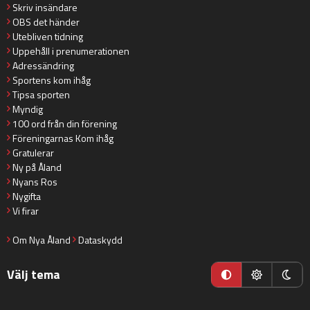
Skriv insändare
OBS det händer
Utebliven tidning
Uppehåll i prenumerationen
Adressändring
Sportens kom ihåg
Tipsa sporten
Myndig
100 ord från din förening
Föreningarnas Kom ihåg
Gratulerar
Ny på Åland
Nyans Ros
Nygifta
Vi firar
Om Nya Åland
Dataskydd
Välj tema