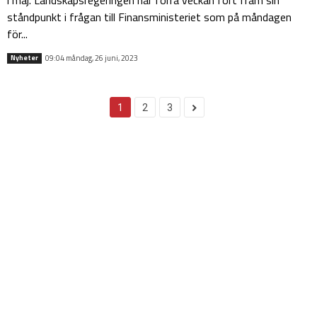
i maj. Landskapsregeringen har förra veckan fört fram sin
ståndpunkt i frågan till Finansministeriet som på måndagen
för...
09:04 måndag, 26 juni, 2023
Nyheter
1
2
3