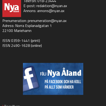
Telefon: 018-23444
E-post:
redaktion@nyan.ax
Annons:
annons@nyan.ax
Prenumeration:
prenumeration@nyan.ax
Adress: Norra Esplanadgatan 1
22100 Mariehamn
ISSN 0359-1441 (print)
ISSN 2490-1628 (online)