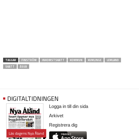
TAGGAR
FINSTRÖM
INKOMSTSKATT
KOMMUN
KUMLINGE
LEMLAND
SKATT
ÅSUB
DIGITALTIDNINGEN
Logga in till din sida
Arkivet
Registrera dig
Läs dagens Nya Åland