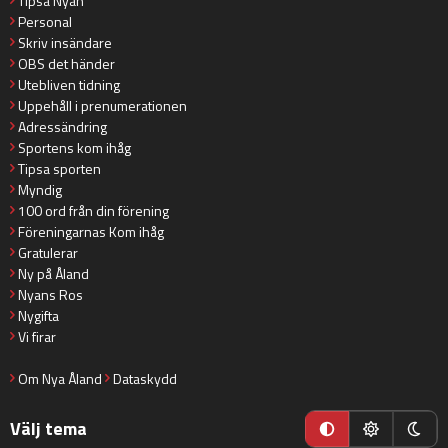
Tipsa Nyan
Personal
Skriv insändare
OBS det händer
Utebliven tidning
Uppehåll i prenumerationen
Adressändring
Sportens kom ihåg
Tipsa sporten
Myndig
100 ord från din förening
Föreningarnas Kom ihåg
Gratulerar
Ny på Åland
Nyans Ros
Nygifta
Vi firar
Om Nya Åland
Dataskydd
Välj tema